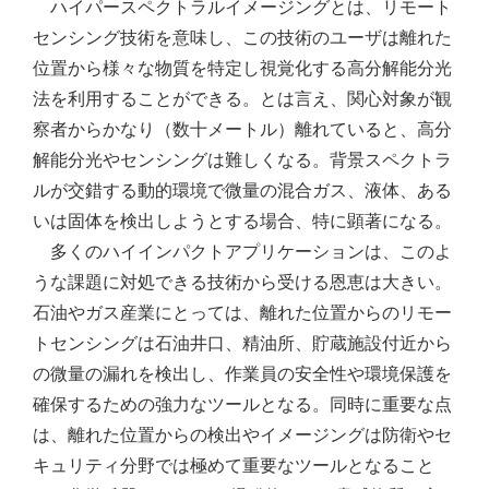
ハイパースペクトラルイメージングとは、リモート
センシング技術を意味し、この技術のユーザは離れた
位置から様々な物質を特定し視覚化する高分解能分光
法を利用することができる。とは言え、関心対象が観
察者からかなり（数十メートル）離れていると、高分
解能分光やセンシングは難しくなる。背景スペクトラ
ルが交錯する動的環境で微量の混合ガス、液体、ある
いは固体を検出しようとする場合、特に顕著になる。
多くのハイインパクトアプリケーションは、このよ
うな課題に対処できる技術から受ける恩恵は大きい。
石油やガス産業にとっては、離れた位置からのリモー
トセンシングは石油井口、精油所、貯蔵施設付近から
の微量の漏れを検出し、作業員の安全性や環境保護を
確保するための強力なツールとなる。同時に重要な点
は、離れた位置からの検出やイメージングは防衛やセ
キュリティ分野では極めて重要なツールとなること