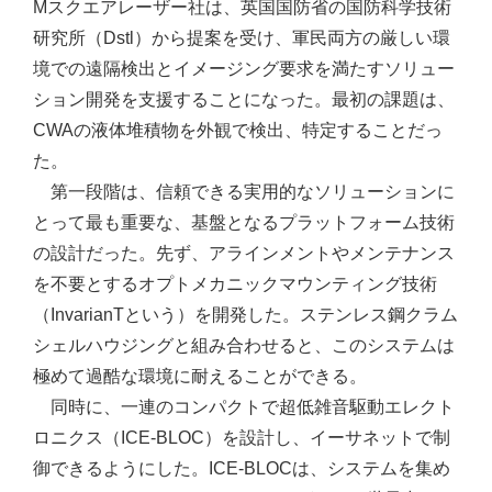
Mスクエアレーザー社は、英国国防省の国防科学技術
研究所（Dstl）から提案を受け、軍民両方の厳しい環
境での遠隔検出とイメージング要求を満たすソリュー
ション開発を支援することになった。最初の課題は、
CWAの液体堆積物を外観で検出、特定することだっ
た。
第一段階は、信頼できる実用的なソリューションに
とって最も重要な、基盤となるプラットフォーム技術
の設計だった。先ず、アラインメントやメンテナンス
を不要とするオプトメカニックマウンティング技術
（InvarianTという）を開発した。ステンレス鋼クラム
シェルハウジングと組み合わせると、このシステムは
極めて過酷な環境に耐えることができる。
同時に、一連のコンパクトで超低雑音駆動エレクト
ロニクス（ICE-BLOC）を設計し、イーサネットで制
御できるようにした。ICE-BLOCは、システムを集め