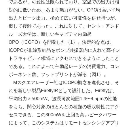
であるが、可変性は限られており、室温での出力は相
対的に低いため、あまり魅力がない。OPOは高い平均
出力とピーク出力、極めて広い可変性を併せ持つが、
概して複雑であった。これに対して、セント・アンド
ルーズ大学は、新しいキャビティ内励起
OPO（ICOPO）を開発した（1）。決定的な点は、
ICOPOが非線形結晶をポンプ共振器内に入れて高イン
トラキャビティ領域にアクセスできるようにしたこと
である。これによって主励起レーザの消費電力、コン
ポーネント数、フットプリントが減る（図1）。
Mスクエアレーザー社はICOPO概念を進化させ、そ
れを新しい製品FireflyIRとして設計した。Fireflyは、
平均出力＞500mW、波長可変範囲1.4〜4.5μmの性能
をもち、関心対象のほとんどの種類の吸収特性にアク
セスできる。この300mWを上回る高いピークパワー
によって、このシステムはリモートセンシングアプリ