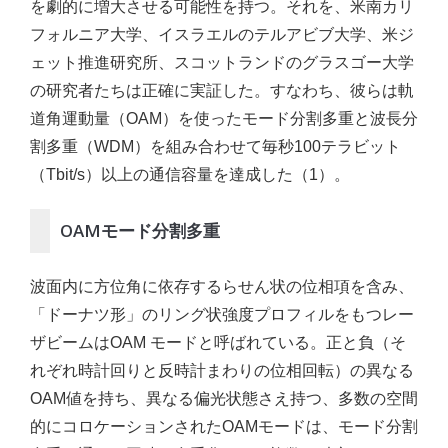
を劇的に増大させる可能性を持つ。それを、米南カリ
フォルニア大学、イスラエルのテルアビブ大学、米ジ
ェット推進研究所、スコットランドのグラスゴー大学
の研究者たちは正確に実証した。すなわち、彼らは軌
道角運動量（OAM）を使ったモード分割多重と波長分
割多重（WDM）を組み合わせて毎秒100テラビット
（Tbit/s）以上の通信容量を達成した（1）。
OAMモード分割多重
波面内に方位角に依存するらせん状の位相項を含み、
「ドーナツ形」のリング状強度プロフィルをもつレー
ザビームはOAM モードと呼ばれている。正と負（そ
れぞれ時計回りと反時計まわりの位相回転）の異なる
OAM値を持ち、異なる偏光状態さえ持つ、多数の空間
的にコロケーションされたOAMモードは、モード分割