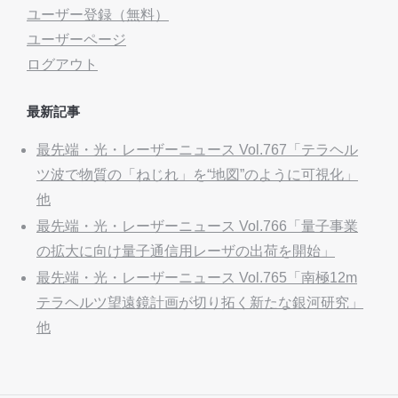
ユーザー登録（無料）
ユーザーページ
ログアウト
最新記事
最先端・光・レーザーニュース Vol.767「テラヘル
ツ波で物質の「ねじれ」を“地図”のように可視化」
他
最先端・光・レーザーニュース Vol.766「量子事業
の拡大に向け量子通信用レーザの出荷を開始」
最先端・光・レーザーニュース Vol.765「南極12m
テラヘルツ望遠鏡計画が切り拓く新たな銀河研究」
他