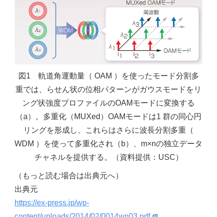
図1 軌道角運動量（ OAM ）を使ったモード分割多
重では、らせん状の位相パターンがガウスモードをリ
ング状強度プロファイルのOAMモードに変換する
（a）。多重化（MUXed）OAMモードは1 群の同心円
リングを形成し、これらはさらに波長分割多重（
WDM ）を使って多重化され（b）、m×nの独立データ
チャネルを提供する。（資料提供：USC）
（もっと読む場合は出典元へ）
出典元
https://ex-press.jp/wp-
content/uploads/2014/02/0014wn03.pdf