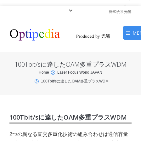
株式会社光響
ME
HOME
100Tbit/sに達したOAM多重プラスWDM
ピックアップ
You are here:
Home
Laser Focus World JAPAN
100Tbit/sに達したOAM多重プラスWDM
光基礎・光源
光応用・アプリケーショ
ン
100Tbit/sに達したOAM多重プラスWDM
サービス
2つの異なる直交多重化技術の組み合わせは通信容量