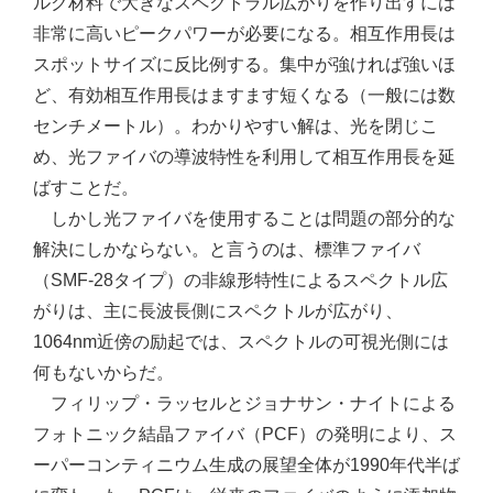
ルク材料で大きなスペクトラル広がりを作り出すには
非常に高いピークパワーが必要になる。相互作用長は
スポットサイズに反比例する。集中が強ければ強いほ
ど、有効相互作用長はますます短くなる（一般には数
センチメートル）。わかりやすい解は、光を閉じこ
め、光ファイバの導波特性を利用して相互作用長を延
ばすことだ。
しかし光ファイバを使用することは問題の部分的な
解決にしかならない。と言うのは、標準ファイバ
（SMF-28タイプ）の非線形特性によるスペクトル広
がりは、主に長波長側にスペクトルが広がり、
1064nm近傍の励起では、スペクトルの可視光側には
何もないからだ。
フィリップ・ラッセルとジョナサン・ナイトによる
フォトニック結晶ファイバ（PCF）の発明により、ス
ーパーコンティニウム生成の展望全体が1990年代半ば