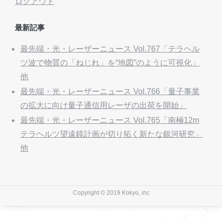
ログアウト
最新記事
最先端・光・レーザーニュース Vol.767「テラヘル
ツ波で物質の「ねじれ」を“地図”のように可視化」
他
最先端・光・レーザーニュース Vol.766「量子事業
の拡大に向け量子通信用レーザの出荷を開始」
最先端・光・レーザーニュース Vol.765「南極12m
テラヘルツ望遠鏡計画が切り拓く新たな銀河研究」
他
Copyright © 2019 Kokyo, inc