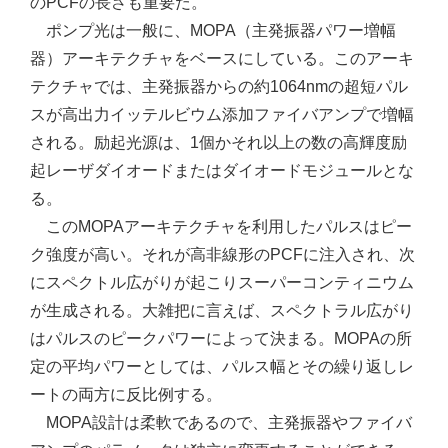
のPCFの長さも重要だ。
ポンプ光は一般に、MOPA（主発振器パワー増幅
器）アーキテクチャをベースにしている。このアーキ
テクチャでは、主発振器からの約1064nmの超短パル
スが高出力イッテルビウム添加ファイバアンプで増幅
される。励起光源は、1個かそれ以上の数の高輝度励
起レーザダイオードまたはダイオードモジュールとな
る。
このMOPAアーキテクチャを利用したパルスはピー
ク強度が高い。それが高非線形のPCFに注入され、次
にスペクトル広がりが起こりスーパーコンティニウム
が生成される。大雑把に言えば、スペクトラル広がり
はパルスのピークパワーによって決まる。MOPAの所
定の平均パワーとしては、パルス幅とその繰り返しレ
ートの両方に反比例する。
MOPA設計は柔軟であるので、主発振器やファイバ