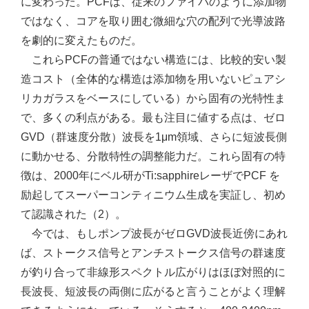
に変わった。PCFは、従来のファイバのように添加物
ではなく、コアを取り囲む微細な穴の配列で光導波路
を劇的に変えたものだ。
これらPCFの普通ではない構造には、比較的安い製
造コスト（全体的な構造は添加物を用いないピュアシ
リカガラスをベースにしている）から固有の光特性ま
で、多くの利点がある。最も注目に値する点は、ゼロ
GVD（群速度分散）波長を1μm領域、さらに短波長側
に動かせる、分散特性の調整能力だ。これら固有の特
徴は、2000年にベル研がTi:sapphireレーザでPCF を
励起してスーパーコンティニウム生成を実証し、初め
て認識された（2）。
今では、もしポンプ波長がゼロGVD波長近傍にあれ
ば、ストークス信号とアンチストークス信号の群速度
が釣り合って非線形スペクトル広がりはほぼ対照的に
長波長、短波長の両側に広がると言うことがよく理解