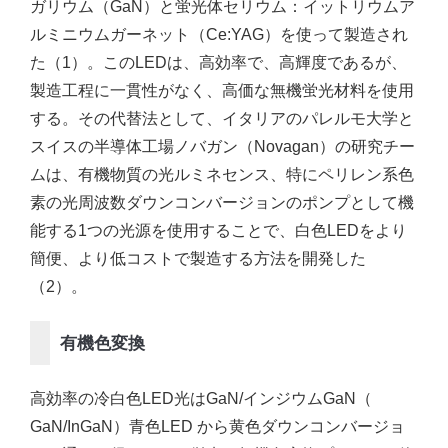
ガリウム（GaN）と蛍光体セリウム：イットリウムア
ルミニウムガーネット（Ce:YAG）を使って製造され
た（1）。このLEDは、高効率で、高輝度であるが、
製造工程に一貫性がなく、高価な無機蛍光材料を使用
する。その代替法として、イタリアのパレルモ大学と
スイスの半導体工場ノバガン（Novagan）の研究チー
ムは、有機物質の光ルミネセンス、特にペリレン系色
素の光周波数ダウンコンバージョンのポンプとして機
能する1つの光源を使用することで、白色LEDをより
簡便、より低コストで製造する方法を開発した
（2）。
有機色変換
高効率の冷白色LED光はGaN/インジウムGaN（
GaN/InGaN）青色LED から黄色ダウンコンバージョ