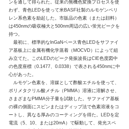
ンを通して得られた。従来の無機色変換プロセスを使
わず、青色LEDを使って米BASF社製のルモゲンペリ
レン系色素を励起した。市販品の色素（または顔料）
は450nmの吸収極大と500nm周辺の広い蛍光ピークを
持つ。
最初に、標準的なInGaNベース青色LEDをサファイ
ア基板上に金属有機化学蒸着（MOCVD）によって組
み立てた。このLEDのピーク発振波長はCIE色度図中
の色度座標（0.1477、0.0338）で表される450nmに中
心があった。
ルモゲン色素を、溶媒として酢酸エチルを使って、
ポリメタクリル酸メチル（PMMA）溶液に溶解させ、
さまざまなPMMA分子量を試験した。サファイア基板
の裸の側面にスピンまたはディップ法で色素溶液をコ
ートし、異なる厚みのコーティングを得た。LEDを定
電流（5、10、または20mA）で駆動して、発光スペ