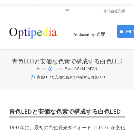
株式会社光響
ME
HOME
青色LEDと安価な色素で構成する白色LED
ピックアップ
You are here:
Home
Laser Focus World JAPAN
青色LEDと安価な色素で構成する白色LED
光基礎・光源
光応用・アプリケーショ
ン
青色LEDと安価な色素で構成する白色LED
サービス
1997年に、最初の白色発光ダイオード（LED）が窒化