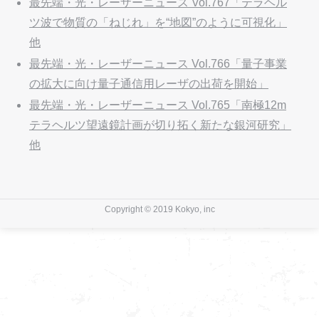
最先端・光・レーザーニュース Vol.767「テラヘル
ツ波で物質の「ねじれ」を“地図”のように可視化」
他
最先端・光・レーザーニュース Vol.766「量子事業
の拡大に向け量子通信用レーザの出荷を開始」
最先端・光・レーザーニュース Vol.765「南極12m
テラヘルツ望遠鏡計画が切り拓く新たな銀河研究」
他
Copyright © 2019 Kokyo, inc