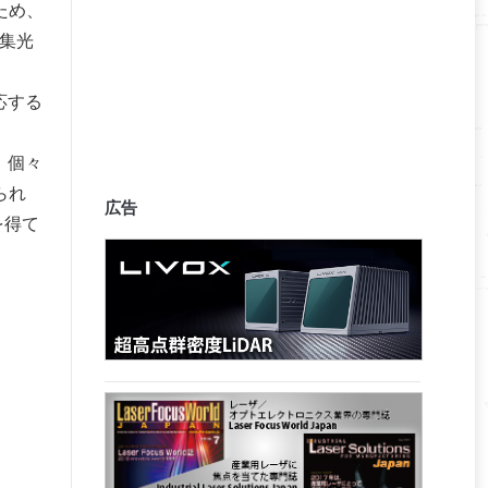
ため、
の集光
応する
。個々
られ
広告
を得て