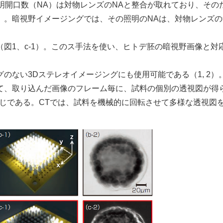
明開口数（NA）は対物レンズのNAと整合が取れており、その
1）。暗視野イメージングでは、その照明のNAは、対物レンズ
（図1、c-1）。このス手法を使い、ヒトデ胚の暗視野画像と対
のない3Dステレオイメージングにも使用可能である（1, 2）
って、取り込んだ画像のフレーム毎に、試料の個別の透視図が得
じである。CTでは、試料を機械的に回転させて多様な透視図