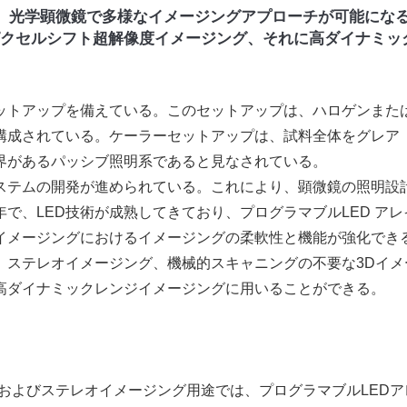
で、光学顕微鏡で多様なイメージングアプローチが可能にな
ピクセルシフト超解像度イメージング、それに高ダイナミッ
ットアップを備えている。このセットアップは、ハロゲンまた
構成されている。ケーラーセットアップは、試料全体をグレア
界があるパッシブ照明系であると見なされている。
テムの開発が進められている。これにより、顕微鏡の照明設
で、LED技術が成熟してきており、プログラマブルLED アレ
イメージングにおけるイメージングの柔軟性と機能が強化でき
、ステレオイメージング、機械的スキャニングの不要な3Dイメ
高ダイナミックレンジイメージングに用いることができる。
およびステレオイメージング用途では、プログラマブルLEDア