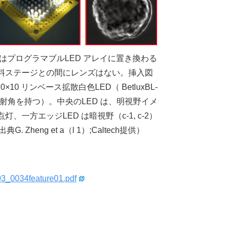
はプログラマブルLED アレイに置き換わる
試料ステージとの間にレンズはない。挿入図
×10 リンベース拡散白色LED（ BetluxBL-
い照射角を持つ）。中央のLED は、明視野イメ
に点灯、一方エッジLED は暗視野（c-1, c-2）
Zheng et a（l 1）;Caltech提供）
303_0034feature01.pdf