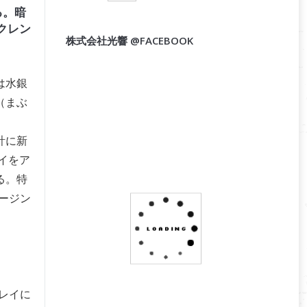
る。暗
クレン
株式会社光響 @FACEBOOK
は水銀
（まぶ
計に新
イをア
る。特
ージン
レイに