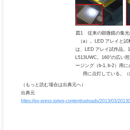
図1 従来の顕微鏡の集光
（a）。LED アレイと
は、LED アレイ試作品。10
L513UWC。160°の広
ージング（b-1, b-2）用
用に点灯している。（出典G. 
（もっと読む場合は出典元へ）
出典元
https://ex-press.jp/wp-content/uploads/2013/03/201