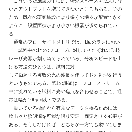
こういった施設の中には、研究スペースを拡大しな
いとアウトプットを増加できないところもある。その
ため、既存の研究施設により多くの機器が配置できる
ように、設置面積がより小さい機器が求められてい
る。
通常のフローサイトメトリでは、1回のランにおい
て、試料中の1つのプローブに対してそれぞれの励起
レーザ光源が割り当てられている。分析スピードを上
げる方法のひとつは、試料に対
して励起する複数の光の波長を使って並列処理を行う
というものである。第1の課題は、フローストリーム
中に流れている試料に光の焦点を合わせることで、通
常は幅が100μm以下である。
動いている標的から有意なデータを得るためには、
検出器と照明源を可能な限り安定・固定させる必要が
ある。そうしなければ、どちらか一方でも動いてしま