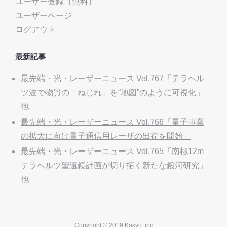
ユーザー登録（無料）
ユーザーページ
ログアウト
最新記事
最先端・光・レーザーニュース Vol.767「テラヘル
ツ波で物質の「ねじれ」を“地図”のように可視化」
他
最先端・光・レーザーニュース Vol.766「量子事業
の拡大に向け量子通信用レーザの出荷を開始」
最先端・光・レーザーニュース Vol.765「南極12m
テラヘルツ望遠鏡計画が切り拓く新たな銀河研究」
他
Copyright © 2019 Kokyo, inc