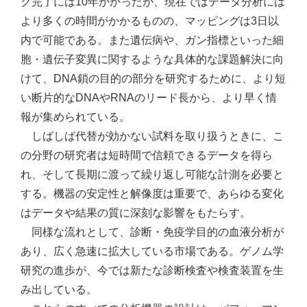
グ完了には10年かかったが、現在ではデータ分析には
より多くの時間がかかるものの、マッピングは3日以
内で可能である。また遺伝病や、ガン指標といった細
胞・遺伝子変異に関するような具体的な課題解決に向
けて、DNA鎖の目的の部分を研究するために、より短
い断片的なDNAやRNAのリード長から、より早く情
報が集められている。
しばしば代替が効かない試料を取り扱うときに、こ
の分野の研究者は短時間で信頼できるデータを得ら
れ、そして長期に渡って繰り返し可能な計測を必要と
する。機器の安定性と解像度は重要で、あらゆる変化
はデータや結果の質に深刻な影響をもたらす。
同様な流れとして、診断・免疫学目的の血液分析が
あり、広く急速に拡大している市場である。ゲノム学
研究の進歩が、今では新たな診断検査や検査装置を生
み出している。