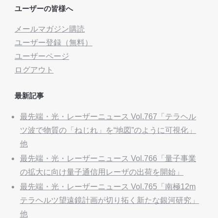
ユーザーの皆様へ
メールマガジン購読
ユーザー登録（無料）
ユーザーページ
ログアウト
最新記事
最先端・光・レーザーニュース Vol.767「テラヘル
ツ波で物質の「ねじれ」を“地図”のように可視化」
他
最先端・光・レーザーニュース Vol.766「量子事業
の拡大に向け量子通信用レーザの出荷を開始」
最先端・光・レーザーニュース Vol.765「南極12m
テラヘルツ望遠鏡計画が切り拓く新たな銀河研究」
他