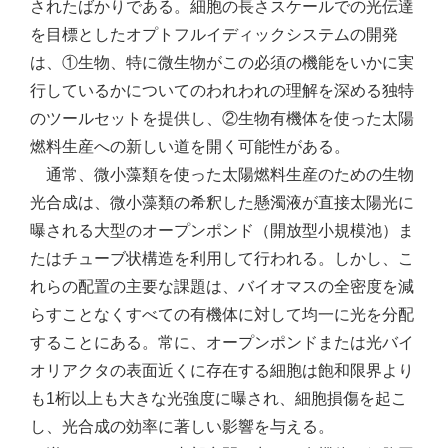
されたばかりである。細胞の長さスケールでの光伝達
を目標としたオプトフルイディックシステムの開発
は、①生物、特に微生物がこの必須の機能をいかに実
行しているかについてのわれわれの理解を深める独特
のツールセットを提供し、②生物有機体を使った太陽
燃料生産への新しい道を開く可能性がある。
通常、微小藻類を使った太陽燃料生産のための生物
光合成は、微小藻類の希釈した懸濁液が直接太陽光に
曝される大型のオープンポンド（開放型小規模池）ま
たはチューブ状構造を利用して行われる。しかし、こ
れらの配置の主要な課題は、バイオマスの全密度を減
らすことなくすべての有機体に対して均一に光を分配
することにある。常に、オープンポンドまたは光バイ
オリアクタの表面近くに存在する細胞は飽和限界より
も1桁以上も大きな光強度に曝され、細胞損傷を起こ
し、光合成の効率に著しい影響を与える。