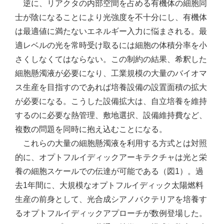
逆に、リアクタの内部空間を占める有機体の細胞同
士が陰になることにより光強度を不十分にし、有機体
は最適値に満たないエネルギー入力に悩まされる。最
適レベルの光を常時受け取るには細胞の体積分率を小
さくしなくてはならない。この制約の結果、希釈した
細胞懸濁液が必要になり、工業規模の大量のバイオマ
ス生産を目指すのであれば培養設備の設置面積の拡大
が必要になる。こうした設備拡大は、自立培養を維持
するのに必要な熱管理、敷地選択、設備維持費など、
複数の問題を同時に抱え込むことになる。
これらの大量の細胞懸濁液を利用する方式とは対照
的に、オプトフルイディックアーキテクチャは光と栄
養の細胞スケールでの伝達が可能である（図1）。過
去1年間に、大規模なオプトフルイディック太陽燃料
生産の前身として、光合成シアノバクテリアを培養す
るオプトフルイディックアプローチが数例登場した。