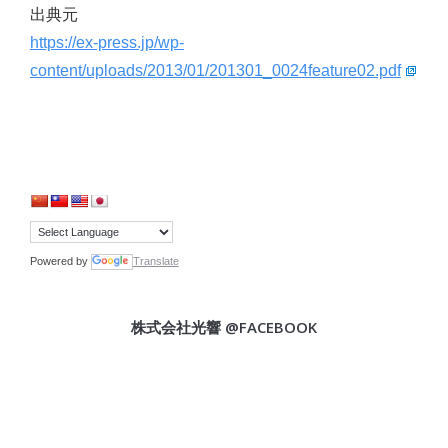
出典元
https://ex-press.jp/wp-
content/uploads/2013/01/201301_0024feature02.pdf
Powered by
Translate
株式会社光響 @FACEBOOK