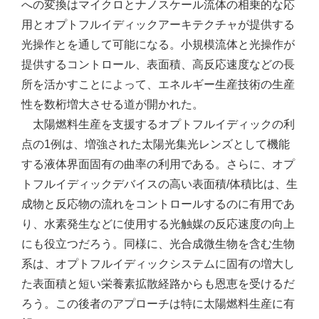
への変換はマイクロとナノスケール流体の相乗的な応
用とオプトフルイディックアーキテクチャが提供する
光操作とを通して可能になる。小規模流体と光操作が
提供するコントロール、表面積、高反応速度などの長
所を活かすことによって、エネルギー生産技術の生産
性を数桁増大させる道が開かれた。
太陽燃料生産を支援するオプトフルイディックの利
点の1例は、増強された太陽光集光レンズとして機能
する液体界面固有の曲率の利用である。さらに、オプ
トフルイディックデバイスの高い表面積/体積比は、生
成物と反応物の流れをコントロールするのに有用であ
り、水素発生などに使用する光触媒の反応速度の向上
にも役立つだろう。同様に、光合成微生物を含む生物
系は、オプトフルイディックシステムに固有の増大し
た表面積と短い栄養素拡散経路からも恩恵を受けるだ
ろう。この後者のアプローチは特に太陽燃料生産に有