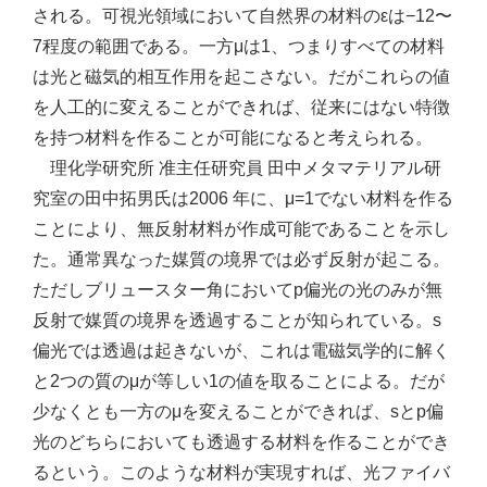
される。可視光領域において自然界の材料のεは−12〜
7程度の範囲である。一方μは1、つまりすべての材料
は光と磁気的相互作用を起こさない。だがこれらの値
を人工的に変えることができれば、従来にはない特徴
を持つ材料を作ることが可能になると考えられる。
理化学研究所 准主任研究員 田中メタマテリアル研
究室の田中拓男氏は2006 年に、μ=1でない材料を作る
ことにより、無反射材料が作成可能であることを示し
た。通常異なった媒質の境界では必ず反射が起こる。
ただしブリュースター角においてp偏光の光のみが無
反射で媒質の境界を透過することが知られている。s
偏光では透過は起きないが、これは電磁気学的に解く
と2つの質のμが等しい1の値を取ることによる。だが
少なくとも一方のμを変えることができれば、sとp偏
光のどちらにおいても透過する材料を作ることができ
るという。このような材料が実現すれば、光ファイバ