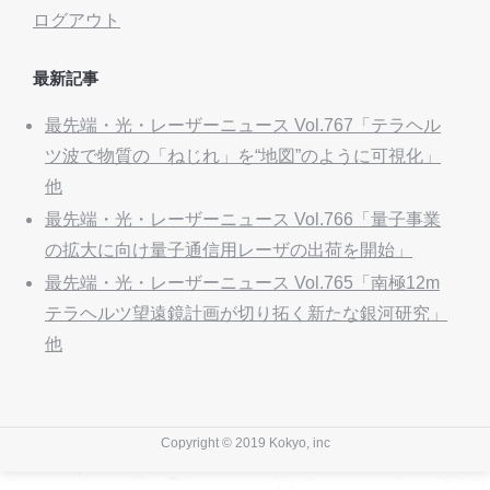
ログアウト
最新記事
最先端・光・レーザーニュース Vol.767「テラヘル
ツ波で物質の「ねじれ」を“地図”のように可視化」
他
最先端・光・レーザーニュース Vol.766「量子事業
の拡大に向け量子通信用レーザの出荷を開始」
最先端・光・レーザーニュース Vol.765「南極12m
テラヘルツ望遠鏡計画が切り拓く新たな銀河研究」
他
Copyright © 2019 Kokyo, inc