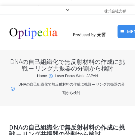
株式会社光響
ME
HOME
DNAの自己組織化で無反射材料の作成に挑
ピックアップ
戦 ─ リング共振器の分割から検討
You are here:
Home
Laser Focus World JAPAN
光基礎・光源
DNAの自己組織化で無反射材料の作成に挑戦 ─ リング共振器の分
割から検討
光応用・アプリケーショ
ン
サービス
DNAの自己組織化で無反射材料の作成に挑
戦 ─ リング共振器の分割から検討