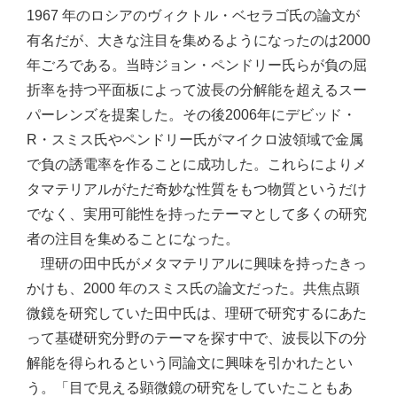
1967 年のロシアのヴィクトル・ベセラゴ氏の論文が
有名だが、大きな注目を集めるようになったのは2000
年ごろである。当時ジョン・ペンドリー氏らが負の屈
折率を持つ平面板によって波長の分解能を超えるスー
パーレンズを提案した。その後2006年にデビッド・
R・スミス氏やペンドリー氏がマイクロ波領域で金属
で負の誘電率を作ることに成功した。これらによりメ
タマテリアルがただ奇妙な性質をもつ物質というだけ
でなく、実用可能性を持ったテーマとして多くの研究
者の注目を集めることになった。
理研の田中氏がメタマテリアルに興味を持ったきっ
かけも、2000 年のスミス氏の論文だった。共焦点顕
微鏡を研究していた田中氏は、理研で研究するにあた
って基礎研究分野のテーマを探す中で、波長以下の分
解能を得られるという同論文に興味を引かれたとい
う。「目で見える顕微鏡の研究をしていたこともあ