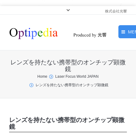
株式会社光響
ME
HOME
レンズを持たない携帯型のオンチップ顕微
ピックアップ
鏡
You are here:
Home
Laser Focus World JAPAN
光基礎・光源
レンズを持たない携帯型のオンチップ顕微鏡
光応用・アプリケーショ
ン
サービス
レンズを持たない携帯型のオンチップ顕微
鏡