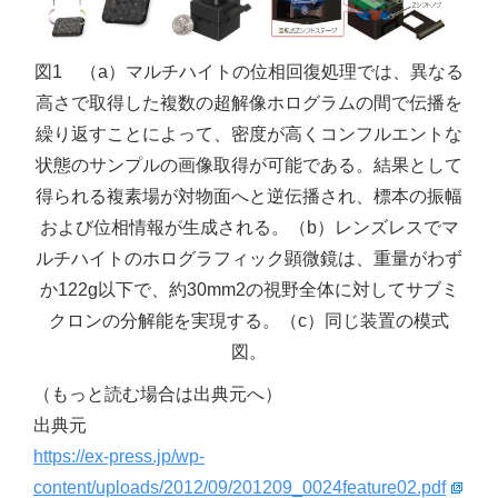
図1 （a）マルチハイトの位相回復処理では、異なる
高さで取得した複数の超解像ホログラムの間で伝播を
繰り返すことによって、密度が高くコンフルエントな
状態のサンプルの画像取得が可能である。結果として
得られる複素場が対物面へと逆伝播され、標本の振幅
および位相情報が生成される。（b）レンズレスでマ
ルチハイトのホログラフィック顕微鏡は、重量がわず
か122g以下で、約30mm2の視野全体に対してサブミ
クロンの分解能を実現する。（c）同じ装置の模式
図。
（もっと読む場合は出典元へ）
出典元
https://ex-press.jp/wp-
content/uploads/2012/09/201209_0024feature02.pdf