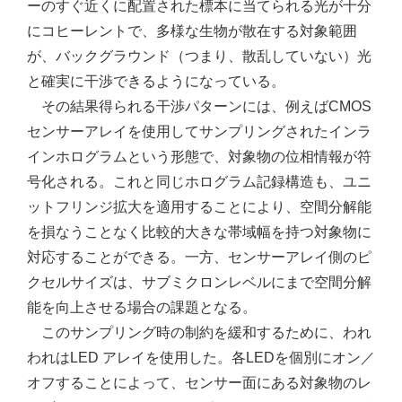
ーのすぐ近くに配置された標本に当てられる光が十分
にコヒーレントで、多様な生物が散在する対象範囲
が、バックグラウンド（つまり、散乱していない）光
と確実に干渉できるようになっている。
その結果得られる干渉パターンには、例えばCMOS
センサーアレイを使用してサンプリングされたインラ
インホログラムという形態で、対象物の位相情報が符
号化される。これと同じホログラム記録構造も、ユニ
ットフリンジ拡大を適用することにより、空間分解能
を損なうことなく比較的大きな帯域幅を持つ対象物に
対応することができる。一方、センサーアレイ側のピ
クセルサイズは、サブミクロンレベルにまで空間分解
能を向上させる場合の課題となる。
このサンプリング時の制約を緩和するために、われ
われはLED アレイを使用した。各LEDを個別にオン／
オフすることによって、センサー面にある対象物のレ