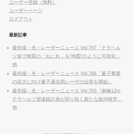
ユーザー登録（無料）
ユーザーページ
ログアウト
最新記事
最先端・光・レーザーニュース Vol.767「テラヘル
ツ波で物質の「ねじれ」を“地図”のように可視化」
他
最先端・光・レーザーニュース Vol.766「量子事業
の拡大に向け量子通信用レーザの出荷を開始」
最先端・光・レーザーニュース Vol.765「南極12m
テラヘルツ望遠鏡計画が切り拓く新たな銀河研究」
他