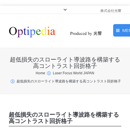
株式会社光響
ME
HOME
超低損失のスローライト導波路を構築する
ピックアップ
高コントラスト回折格子
You are here:
Home
Laser Focus World JAPAN
光基礎・光源
超低損失のスローライト導波路を構築する高コントラスト回折格子
光応用・アプリケーショ
ン
サービス
超低損失のスローライト導波路を構築する
高コントラスト回折格子