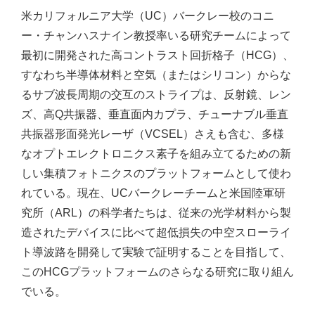
米カリフォルニア大学（UC）バークレー校のコニ
ー・チャンハスナイン教授率いる研究チームによって
最初に開発された高コントラスト回折格子（HCG）、
すなわち半導体材料と空気（またはシリコン）からな
るサブ波長周期の交互のストライプは、反射鏡、レン
ズ、高Q共振器、垂直面内カプラ、チューナブル垂直
共振器形面発光レーザ（VCSEL）さえも含む、多様
なオプトエレクトロニクス素子を組み立てるための新
しい集積フォトニクスのプラットフォームとして使わ
れている。現在、UCバークレーチームと米国陸軍研
究所（ARL）の科学者たちは、従来の光学材料から製
造されたデバイスに比べて超低損失の中空スローライ
ト導波路を開発して実験で証明することを目指して、
このHCGプラットフォームのさらなる研究に取り組ん
でいる。