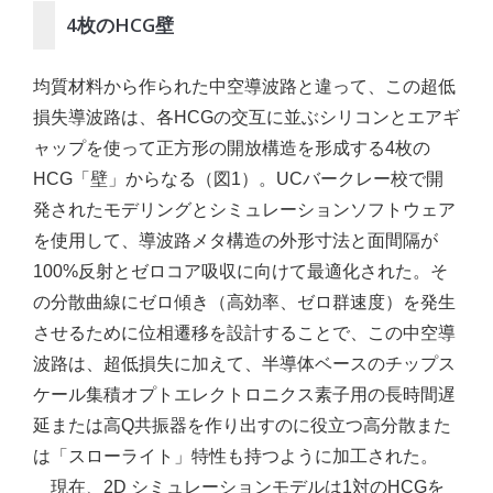
4枚のHCG壁
均質材料から作られた中空導波路と違って、この超低
損失導波路は、各HCGの交互に並ぶシリコンとエアギ
ャップを使って正方形の開放構造を形成する4枚の
HCG「壁」からなる（図1）。UCバークレー校で開
発されたモデリングとシミュレーションソフトウェア
を使用して、導波路メタ構造の外形寸法と面間隔が
100%反射とゼロコア吸収に向けて最適化された。そ
の分散曲線にゼロ傾き（高効率、ゼロ群速度）を発生
させるために位相遷移を設計することで、この中空導
波路は、超低損失に加えて、半導体ベースのチップス
ケール集積オプトエレクトロニクス素子用の長時間遅
延または高Q共振器を作り出すのに役立つ高分散また
は「スローライト」特性も持つように加工された。
現在、2D シミュレーションモデルは1対のHCGを