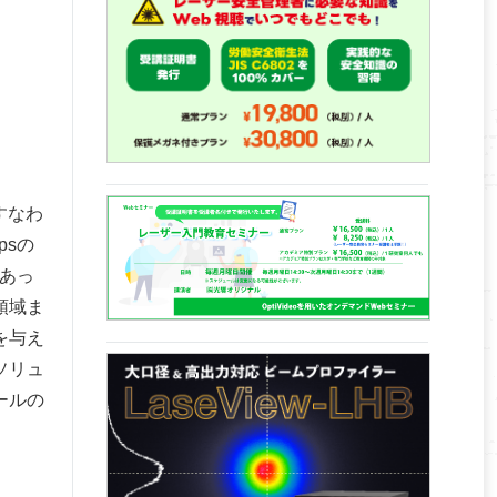
すなわ
psの
であっ
領域ま
を与え
ソリュ
ールの