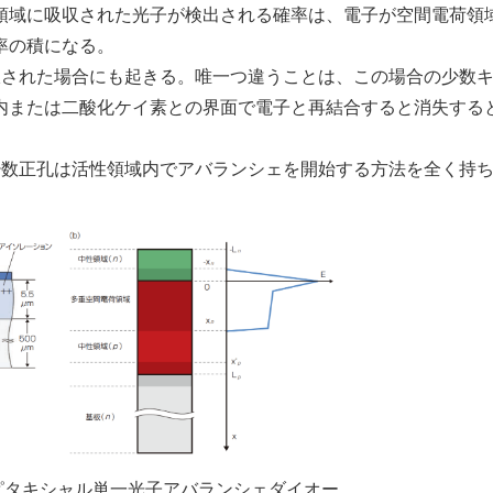
領域に吸収された光子が検出される確率は、電子が空間電荷領
率の積になる。
された場合にも起きる。唯一つ違うことは、この場合の少数
内または二酸化ケイ素との界面で電子と再結合すると消失する
数正孔は活性領域内でアバランシェを開始する方法を全く持
ピタキシャル単一光子アバランシェダイオー