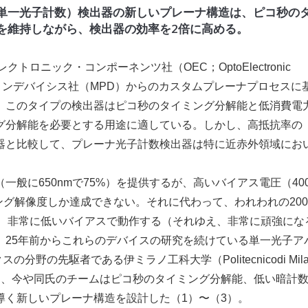
単一光子計数）検出器の新しいプレーナ構造は、ピコ秒の
を維持しながら、検出器の効率を2倍に高める。
トエレクトロニック・コンポーネンツ社（OEC；OptoElectronic
フォトンデバイシス社（MPD）からのカスタムプレーナプロセスに
た。このタイプの検出器はピコ秒のタイミング分解能と低消費電
グ分解能を必要とする用途に適している。しかし、高抵抗率の
器と比較して、プレーナ光子計数検出器は特に近赤外領域にお
般に650nmで75%）を提供するが、高いバイアス電圧（40
イミング解像度しか達成できない。それに代わって、われわれの200
し、非常に低いバイアスで動作する（それゆえ、非常に頑強にな
った。25年前からこれらのデバイスの研究を続けている単一光子ア
野の先駆者である伊ミラノ工科大学（Politecnicodi Mila
によって、今や同氏のチームはピコ秒のタイミング分解能、低い暗計
導く新しいプレーナ構造を設計した（1）〜（3）。