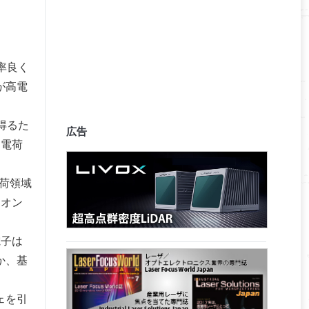
率良く
が高電
得るた
広告
間電荷
荷領域
イオン
電子は
か、基
ェを引