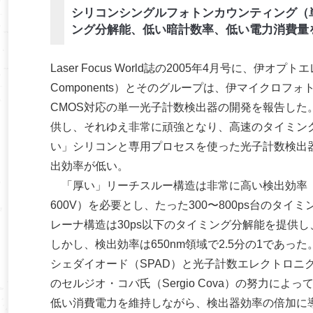
シリコンシングルフォトンカウンティング（
ング分解能、低い暗計数率、低い電力消費量
Laser Focus World誌の2005年4月号に、伊オプ
Components）とそのグループは、伊マイクロ
CMOS対応の単一光子計数検出器の開発を報告し
供し、それゆえ非常に頑強となり、高速のタイミン
い」シリコンと専用プロセスを使った光子計数検出
出効率が低い。
「厚い」リーチスルー構造は非常に高い検出効率（一
600V）を必要とし、たった300〜800ps台のタ
レーナ構造は30ps以下のタイミング分解能を提供
しかし、検出効率は650nm領域で2.5分の1であ
シェダイオード（SPAD）と光子計数エレクトロニクスの分
のセルジオ・コバ氏（Sergio Cova）の努力
低い消費電力を維持しながら、検出器効率の倍加に