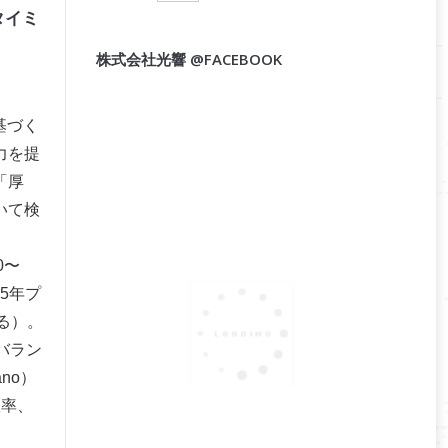
タイミ
株式会社光響 @FACEBOOK
基づく
力を提
「厚
いて検
0〜
5年プ
る）。
バラン
no）
数率、