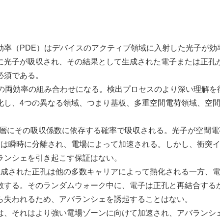
効率（PDE）はデバイスのアクティブ領域に入射した光子が効
に光子が吸収され、その結果として生成された電子または正孔
必須である。
の両効率の組み合わせになる。検出プロセスのより深い理解を
化し、4つの異なる領域、つまり基板、多重空間電荷領域、空
 層にその吸収係数に依存する確率で吸収される。光子が空間電
アは瞬時に分離され、電場によって加速される。しかし、衝突
ランシェを引き起こす保証はない。
成された正孔は他の多数キャリアによって熱化される一方、
散する。そのランダムウォーク中に、電子は正孔と再結合する
ら失われるため、アバランシェを誘起することはない。
、それはより強い電場ゾーンに向けて加速され、アバランシ