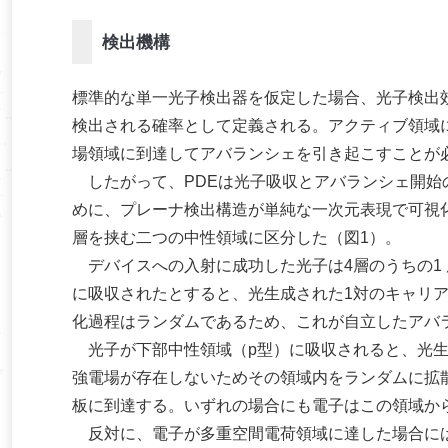
検出機構
標準的な単一光子検出器を仮定した場合、光子検出
検出される確率として定義される。アクティブ領域
場領域に到達してアバランシェを引き起こすことが
したがって、PDEは光子吸収とアバランシェ開始
めに、プレーナ検出構造が単純な一次元表現で可視
層を挟む二つの中性領域に区分した（図1）。
デバイスへの入射に成功した光子は4層のうちの1
に吸収されたとすると、光生成された1対のキャリ
化過程はランダムであるため、これが自立したアバ
光子が下部中性領域（p型）に吸収されると、光生
強電場が存在しないためその領域内をランダムに拡
板に到達する。いずれの場合にも電子はこの領域か
反対に、電子が多重空間電荷領域に達した場合には