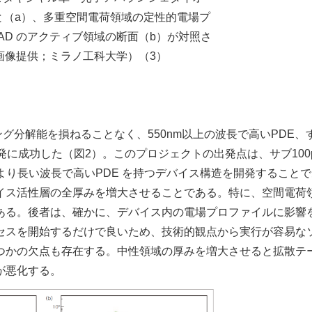
と（a）、多重空間電荷領域の定性的電場プ
AD のアクティブ領域の断面（b）が対照さ
画像提供；ミラノ工科大学）（3）
ング分解能を損ねることなく、550nm以上の波長で高いPDE、
の開発に成功した（図2）。このプロジェクトの出発点は、サブ100
より長い波長で高いPDE を持つデバイス構造を開発すること
イス活性層の全厚みを増大させることである。特に、空間電荷
ある。後者は、確かに、デバイス内の電場プロファイルに影響
セスを開始するだけで良いため、技術的観点から実行が容易な
つかの欠点も存在する。中性領域の厚みを増大させると拡散テ
が悪化する。