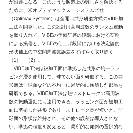
が困難になる。このような製造上の難しさを解決する
ために、米オプティマックス・システムズ社
（Optimax Systems）は全開口共形研磨方式のVIBE加
工法を開発した。この設計は高周波数のランダム運動
を取り入れて、VIBEの予備研磨の段階における研削
による損傷と、VIBEの仕上げ段階における決定論的
形状補正の中空間周波数誤差をすばやく取り除く
（1）、（2）。
VIBE加工法は被加工面に準拠した共形の均一ラッ
ピング層を使用して、球でない面を研磨する。この共
形層は非球面などの不均一に局所的に傾斜した部品を
研磨できる。VIBE加工法は短いストロークの高周波
数の振動運動にも適用できる。ラッピング面が被加工
面に準拠した共形であり、ストローク長が短いと、非
球面の形状は維持され、その他の誤差は導入されな
い。準拠の程度を変えると、局所的な傾斜の選択的な