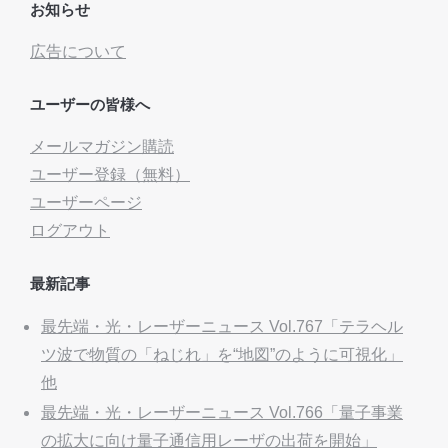
お知らせ
広告について
ユーザーの皆様へ
メールマガジン購読
ユーザー登録（無料）
ユーザーページ
ログアウト
最新記事
最先端・光・レーザーニュース Vol.767「テラヘル
ツ波で物質の「ねじれ」を“地図”のように可視化」
他
最先端・光・レーザーニュース Vol.766「量子事業
の拡大に向け量子通信用レーザの出荷を開始」