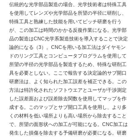
伝統的な光学部品製造の場合、光学技術者は特殊工具
を使用してレンズや光学部品を所望の半径に研削し、
特殊工具と熟練した技能を用いてピッチ研磨を行う
が、この加工は時間のかかる反復作業になる。光学部
品の製造はCNC光学系製造技術を導入することで決定
論的になる（3）。CNCを用いる加工法はダイヤモン
ドのリング工具とコンピュータプログラムを使用して
所望の半径の光学部品を製造するため、特殊な研削工
具を必要としない。ここで報告する決定論的サブ開口
研磨法は、よく知られた加工誤差を補正できる。この
方法は特許化されたソフトウエアとユーザが干渉測定
した誤差面および誤差除去関数を使用してマップを作
成する。このマップとサブ開口工具を使用し、より多
くの材料を低い場所よりも高い場所から除去すること
で、所望の面形状への加工が可能になる。CNC加工は
発生した損傷を除去する予備研磨が必要になる。研磨