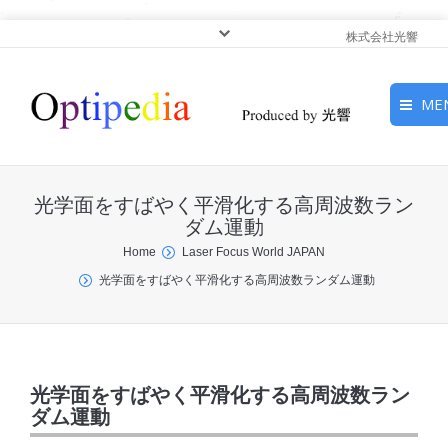
株式会社光響
ME
HOME
光学面をすばやく平滑化する高周波数ラン
ピックアップ
ダム運動
You are here:
Home
Laser Focus World JAPAN
光基礎・光源
光学面をすばやく平滑化する高周波数ランダム運動
光応用・アプリケーショ
ン
サービス
光学面をすばやく平滑化する高周波数ラン
ダム運動