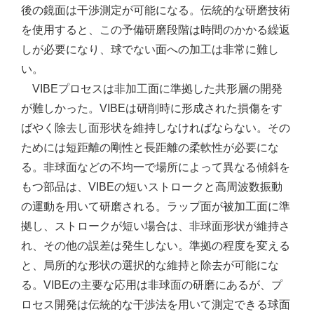
後の鏡面は干渉測定が可能になる。伝統的な研磨技術
を使用すると、この予備研磨段階は時間のかかる繰返
しが必要になり、球でない面への加工は非常に難し
い。
VIBEプロセスは非加工面に準拠した共形層の開発
が難しかった。VIBEは研削時に形成された損傷をす
ばやく除去し面形状を維持しなければならない。その
ためには短距離の剛性と長距離の柔軟性が必要にな
る。非球面などの不均一で場所によって異なる傾斜を
もつ部品は、VIBEの短いストロークと高周波数振動
の運動を用いて研磨される。ラップ面が被加工面に準
拠し、ストロークが短い場合は、非球面形状が維持さ
れ、その他の誤差は発生しない。準拠の程度を変える
と、局所的な形状の選択的な維持と除去が可能にな
る。VIBEの主要な応用は非球面の研磨にあるが、プ
ロセス開発は伝統的な干渉法を用いて測定できる球面