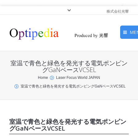
株式会社光響
ME
HOME
室温で青色と緑色を発光する電気ポンピン
ピックアップ
グGaNベースVCSEL
You are here:
Home
Laser Focus World JAPAN
光基礎・光源
室温で青色と緑色を発光する電気ポンピングGaNベースVCSEL
光応用・アプリケーショ
ン
サービス
室温で青色と緑色を発光する電気ポンピン
グGaNベースVCSEL