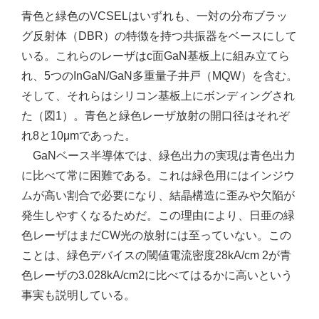
青色と緑色のVCSELはいずれも、一対の分布ブラッ
グ反射体（DBR）の特徴を持つ共振器をベースにして
いる。これらのレーザはc面GaN基板上に組み立てら
れ、5つのInGaN/GaN多重量子井戸（MQW）を含む。
そして、それらはシリコン基板上にボンディングされ
た（図1）。青色と緑色レーザ放射の開口径はそれぞ
れ8と10μmであった。
GaNベース半導体では、緑色出力の実現は青色出力
に比べて常に困難である。これは緑色用にはインジウ
ムが高い割合で必要になり、結晶構造に歪みや欠陥が
発生しやすくなるためだ。この理由により、日亜の緑
色レーザはまだCW光の放射には至っていない。この
ことは、緑色デバイスの閾値電流密度28kA/cm 2が青
色レーザの3.028kA/cm2に比べてはるかに高いという
事実も説明している。