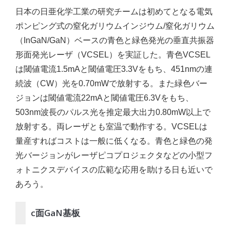
日本の日亜化学工業の研究チームは初めてとなる電気
ポンピング式の窒化ガリウムインジウム/窒化ガリウム
（InGaN/GaN）ベースの青色と緑色発光の垂直共振器
形面発光レーザ（VCSEL）を実証した。青色VCSEL
は閾値電流1.5mAと閾値電圧3.3Vをもち、451nmの連
続波（CW）光を0.70mWで放射する。また緑色バー
ジョンは閾値電流22mAと閾値電圧6.3Vをもち、
503nm波長のパルス光を推定最大出力0.80mW以上で
放射する。両レーザとも室温で動作する。VCSELは
量産すればコストは一般に低くなる。青色と緑色の発
光バージョンがレーザピコプロジェクタなどの小型フ
ォトニクスデバイスの広範な応用を助ける日も近いで
あろう。
c面GaN基板