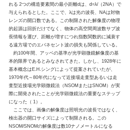
れる 2つの構造要素間の最小距離dは、d=λ/（2NA）で
与えられるとした。ここで、λは光の波長、NAは対物
レンズの開口数である。この制限された解像度の物理
的起源は回折だけでなく、物体の高空間周波数サブ波
長情報を運び、距離が増すにつれ指数関数的に減衰す
る遠方場でのエバネセント波の損失も関係している。
約100年間、アッベの基準が光学顕微鏡解像度の基
本的限界であるとみなされてきた。しかし、1928年に
基本概念はE.H.シングによって提案されていたが、
1970年代～80年代になって近接場走査型あるいは走
査型近接場光学顕微鏡法（NSOMまたはSNOM）が実
際に開発されたことが光学顕微鏡法の重要なステップ
になった（ 1）。
ここでは、画像の解像度は照明光の波長ではなく、
検出器の開口サイズによって制限される。この
NSOM/SNOMの解像度は数10ナノメートルになる