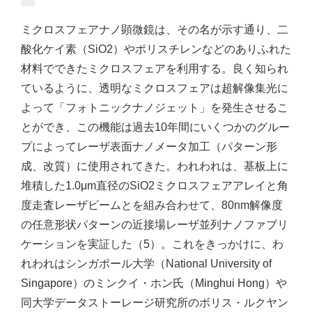
ミクロスフェアナノ顕微鏡は、その名が示す通り、二
酸化ケイ素（SiO2）やポリスチレンなどのありふれた
材料でできたミクロスフェアを利用する。良く知られ
ているように、透明なミクロスフェアは超解像集光に
よって「フォトニックナノジェット」を発生させるこ
とができ、この機能は過去10年間にいくつかのグルー
プによってレーザ表面ナノメータ加工（パターン形
成、改質）に使用されてきた。われわれは、基板上に
堆積した1.0μm直径のSiO2ミクロスフェアアレイと角
度走査レーザビームとを組み合わせて、80nm解像度
の任意形状パターンの近接場レーザ並列ナノファブリ
ケーションを実証した（5）。これをきっかけに、わ
れわれはシンガポール大学（National University of
Singapore）のミンクイ・ホン氏（Minghui Hong）や
同大学データストーレージ研究所のボリス・ルクヤン