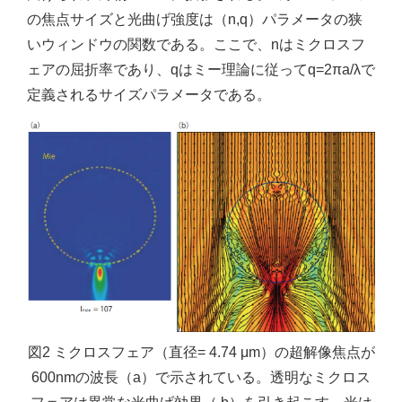
の焦点サイズと光曲げ強度は（n,q）パラメータの狭
いウィンドウの関数である。ここで、nはミクロスフ
ェアの屈折率であり、qはミー理論に従ってq=2πa/λで
定義されるサイズパラメータである。
図2 ミクロスフェア（直径= 4.74 μm）の超解像焦点が
600nmの波長（a）で示されている。透明なミクロス