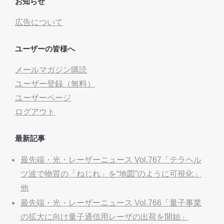
お知らせ
広告について
ユーザーの皆様へ
メールマガジン購読
ユーザー登録（無料）
ユーザーページ
ログアウト
最新記事
最先端・光・レーザーニュース Vol.767「テラヘル
ツ波で物質の「ねじれ」を“地図”のように可視化」
他
最先端・光・レーザーニュース Vol.766「量子事業
の拡大に向け量子通信用レーザの出荷を開始」