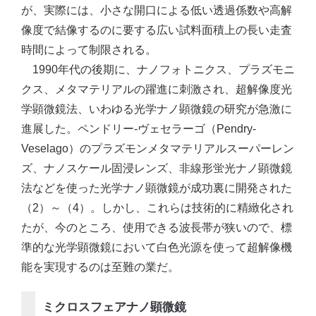
が、実際には、小さな開口による低い透過係数や高解
像度で結像するのに要する広い試料面積上の長い走査
時間によって制限される。
1990年代の後期に、ナノフォトニクス、プラズモニ
クス、メタマテリアルの躍進に刺激され、超解像度光
学顕微鏡法、いわゆる光学ナノ顕微鏡の研究が急激に
進展した。ペンドリー‐ヴェセラーゴ（Pendry-
Veselago）のプラズモンメタマテリアルスーパーレン
ズ、ナノスケール固浸レンズ、非線形蛍光ナノ顕微鏡
法などを使った光学ナノ顕微鏡が成功裏に開発された
（2）～（4）。しかし、これらは技術的に精緻化され
たが、今のところ、使用できる波長帯が狭いので、標
準的な光学顕微鏡において白色光源を使って超解像機
能を実現するのは至難の業だ。
ミクロスフェアナノ顕微鏡