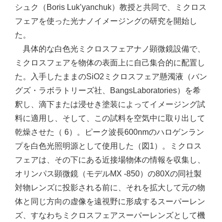
シュク（Boris Luk’yanchuk）教授と共同で、ミクロス
フェアを使った光ナノイメージングの研究を開始し
た。
具体的な白色光ミクロスフェアナノ顕微鏡設備で、
ミクロスフェアを物体の表面上に自己集合的に配置し
た。入手したままのSiO2ミクロスフェア懸濁液（バン
グズ・ラボラトリーズ社、BangsLaboratories）を希
釈し、滴下または浸せき塗装によってイメージング試
料に適用し、そして、この試料を空気中に取り出して
乾燥させた（ 6）。ピーク波長600nmのハロゲンラン
プを白色光照明源として使用した（図1）。ミクロス
フェアは、その下にある近接場物体の情報を収集し、
オリンパス顕微鏡（モデルMX -850）の80Xの同社製
対物レンズに投影される前に、それを拡大して元の物
体と同じ方向の虚像を遠視野に形成するスーパーレン
ズ、すなわちミクロスフェアスーパーレンズとして機