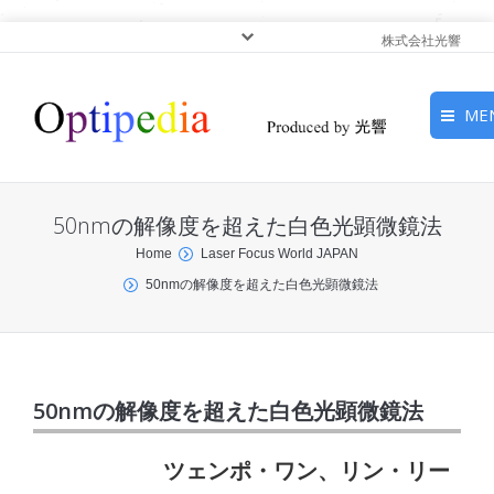
株式会社光響
ME
HOME
50nmの解像度を超えた白色光顕微鏡法
ピックアップ
You are here:
Home
Laser Focus World JAPAN
50nmの解像度を超えた白色光顕微鏡法
光基礎・光源
光応用・アプリケーショ
ン
50nmの解像度を超えた白色光顕微鏡法
サービス
ツェンポ・ワン、リン・リー