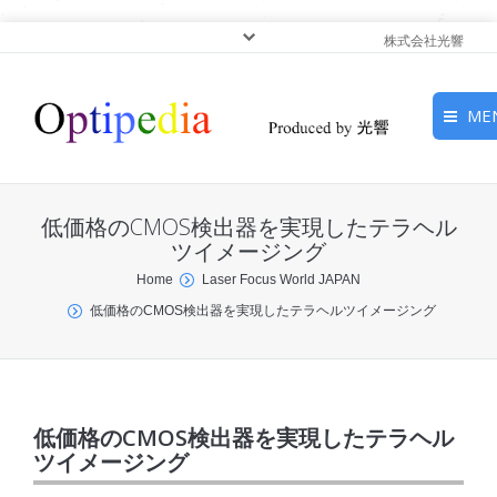
株式会社光響
ME
HOME
低価格のCMOS検出器を実現したテラヘル
ピックアップ
ツイメージング
You are here:
Home
Laser Focus World JAPAN
光基礎・光源
低価格のCMOS検出器を実現したテラヘルツイメージング
光応用・アプリケーショ
ン
サービス
低価格のCMOS検出器を実現したテラヘル
ツイメージング