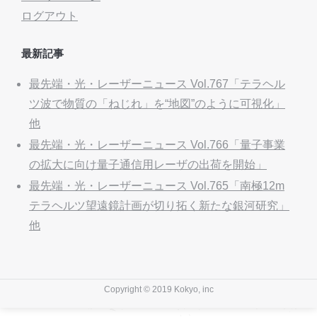
ログアウト
最新記事
最先端・光・レーザーニュース Vol.767「テラヘル
ツ波で物質の「ねじれ」を“地図”のように可視化」
他
最先端・光・レーザーニュース Vol.766「量子事業
の拡大に向け量子通信用レーザの出荷を開始」
最先端・光・レーザーニュース Vol.765「南極12m
テラヘルツ望遠鏡計画が切り拓く新たな銀河研究」
他
Copyright © 2019 Kokyo, inc