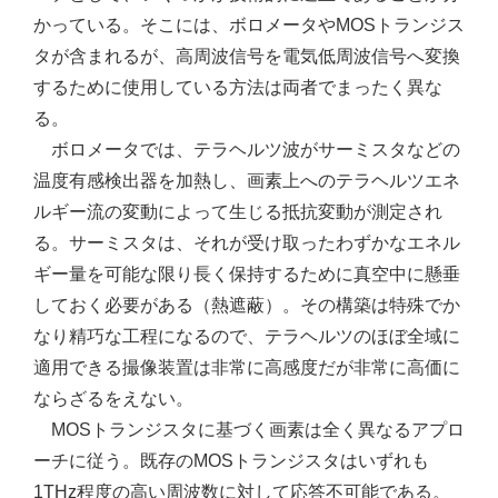
かっている。そこには、ボロメータやMOSトランジス
タが含まれるが、高周波信号を電気低周波信号へ変換
するために使用している方法は両者でまったく異な
る。
ボロメータでは、テラヘルツ波がサーミスタなどの
温度有感検出器を加熱し、画素上へのテラヘルツエネ
ルギー流の変動によって生じる抵抗変動が測定され
る。サーミスタは、それが受け取ったわずかなエネル
ギー量を可能な限り長く保持するために真空中に懸垂
しておく必要がある（熱遮蔽）。その構築は特殊でか
なり精巧な工程になるので、テラヘルツのほぼ全域に
適用できる撮像装置は非常に高感度だが非常に高価に
ならざるをえない。
MOSトランジスタに基づく画素は全く異なるアプロ
ーチに従う。既存のMOSトランジスタはいずれも
1THz程度の高い周波数に対して応答不可能である。