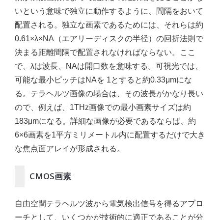
いという意味で独立に動作するように、間隔をおいて
配置される。独立な画素であるためには、それらは約
0.61×λ×NA（エアリーディスクの半径）の回折法則で
決まる距離間隔で配置されなければならない。ここ
で、λは波長、NAは開口数を意味する。可視光では、
可能な最小ピッチはNAを 1とすると約0.33μmにな
る。テラヘルツ画像の場合は、その波長がかなり長い
ので、例えば、1THz画像での最小画素サイズは約
183μmになる。詳細な画像が必要であるならば、約
6×6画素を1平方ミリメートル内に配置するだけで大き
な焦点面アレイが形成される。
CMOS画素
自由空間テラヘルツ波から電気検出信号を得るアプロ
ーチとして、いくつかが技術的に適正であることが分