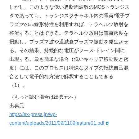
しかし、このような低い遮断周波数のMOSトランジス
タであっても、トランジスタチャネル内の電荷/電子プ
ラズマの非線形特性を利用すれば、テラヘルツ放射を
整流することはできる。テラヘルツ放射は電荷密度を
摂動し、プラズマ波や過減衰プラズマ振動を発生させ
る。その結果、持続的な電圧がソース‐ドレイン間に
出現する。最も簡単な場合（低いキャリア移動度と密
度）には、このプロセスは特殊なタイプの抵抗自己混
合として電子的な方法で解釈することもできる
（1）。
（もっと読む場合は出典元へ）
出典元
https://ex-press.jp/wp-
content/uploads/2011/09/1109feature01.pdf