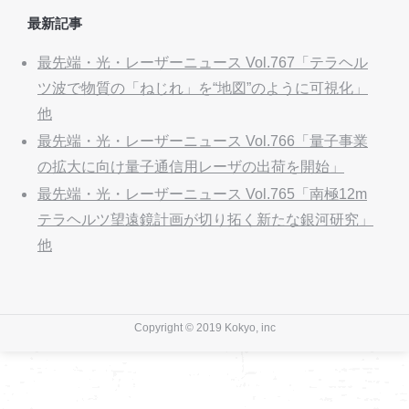
最新記事
最先端・光・レーザーニュース Vol.767「テラヘル
ツ波で物質の「ねじれ」を“地図”のように可視化」
他
最先端・光・レーザーニュース Vol.766「量子事業
の拡大に向け量子通信用レーザの出荷を開始」
最先端・光・レーザーニュース Vol.765「南極12m
テラヘルツ望遠鏡計画が切り拓く新たな銀河研究」
他
Copyright © 2019 Kokyo, inc