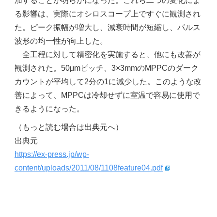
加することが明らかになった。これら二つの変化によ
る影響は、実際にオシロスコープ上ですぐに観測され
た。ピーク振幅が増大し、減衰時間が短縮し、パルス
波形の均一性が向上した。
全工程に対して精密化を実施すると、他にも改善が
観測された。50μmピッチ、3×3mmのMPPCのダーク
カウントが平均して2分の1に減少した。このような改
善によって、MPPCは冷却せずに室温で容易に使用で
きるようになった。
（もっと読む場合は出典元へ）
出典元
https://ex-press.jp/wp-
content/uploads/2011/08/1108feature04.pdf