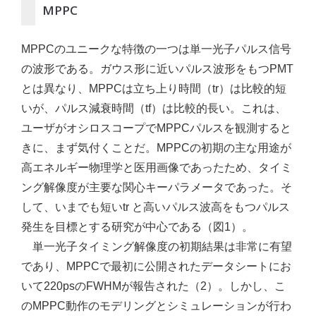
MPPC
MPPCのユニークな特徴の一つは単一光子パルス信号
の波形である。ガウス形に近いパルス波形をもつPMT
とは異なり、MPPCは立ち上り時間（tr）は比較的短
いが、パルス減衰時間（tf）は比較的長い。これは、
ユーザがオシロスコープでMPPCパルスを観測すると
きに、まず気付くことだ。MPPCの初期の主な用途が
高エネルギー物理学と医用画像であったため、タイミ
ング解像度が主要な関心キーパラメータであった。そ
して、いまでも短いtr と高いパルス波高をもつパルス
発生を目標とする研究が中心である（図1）。
単一光子タイミング解像度の初期結果は非常に有望
であり、MPPCで最初に公開されたデータシートにお
いて220psのFWHMが報告された（2）。しかし、こ
のMPPC動作のモデリングとシミュレーションが行わ