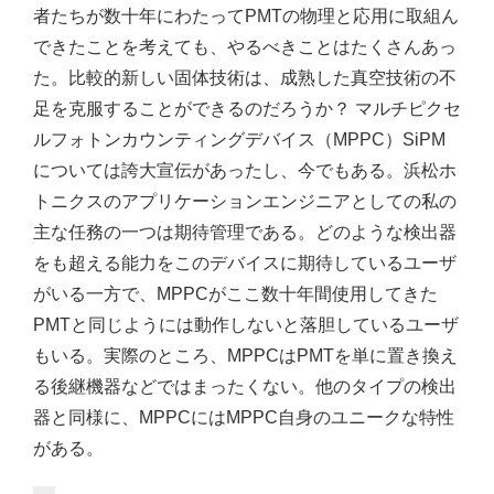
者たちが数十年にわたってPMTの物理と応用に取組ん
できたことを考えても、やるべきことはたくさんあっ
た。比較的新しい固体技術は、成熟した真空技術の不
足を克服することができるのだろうか？ マルチピクセ
ルフォトンカウンティングデバイス（MPPC）SiPM
については誇大宣伝があったし、今でもある。浜松ホ
トニクスのアプリケーションエンジニアとしての私の
主な任務の一つは期待管理である。どのような検出器
をも超える能力をこのデバイスに期待しているユーザ
がいる一方で、MPPCがここ数十年間使用してきた
PMTと同じようには動作しないと落胆しているユーザ
もいる。実際のところ、MPPCはPMTを単に置き換え
る後継機器などではまったくない。他のタイプの検出
器と同様に、MPPCにはMPPC自身のユニークな特性
がある。