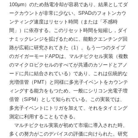
100μm）のため熱電冷却が容易であり、結果としてダ
ークカウントが非常に少ない。SPADのフォトンカウ
ンティング速度はリセット時間（または「不感時
間」）に依存する。このリセット時間を短縮し，ダイ
ナミックレンジを拡げるために、能動クエンチング回
路が広範に研究されてきた（1）。もう一つのタイプ
のガイガーモードAPDは、マルチピクセル実装（複数
のマイクロピクセルのすべてが共通のカソードとアノ
ードに共に結合されている）であり、これは伝統的な
光増倍管（PMT）と同様に多光子イベントをカウンテ
ィングする能力をもつため、一般にシリコン光電子増
倍管（SiPM）として知られている。この実装では、
多光子イベントにトリガを加えて、それをタイミング
測定に利用することもできる。
マルチピクセル実装が初めて市場に導入された時、
多くの努力がこのデバイスの評価に向けられた。研究