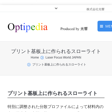
株式会社光響
ME
HOME
プリント基板上に作られるスローライト
ピックアップ
You are here:
Home
Laser Focus World JAPAN
プリント基板上に作られるスローライト
光基礎・光源
光応用・アプリケーショ
ン
プリント基板上に作られるスローライト
サービス
特別に調整された分散プロファイルによって材料内の