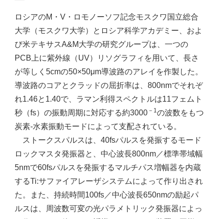
ロシアのM・V・ロモノーソフ記念モスクワ国立総合
大学（モスクワ大学）とロシア科学アカデミー、およ
び米テキサスA&M大学の研究グループは、一つの
PCB上に紫外線（UV）リソグラフィを用いて、長さ
が等しく5cmの50×50μm導波路のアレイを作製した。
導波路のコアとクラッドの屈折率は、800nmでそれぞ
れ1.46と1.40で、ラマン利得スペクトルは11フェムト
－1
秒（fs）の振動周期に対応する約3000
の波数をもつ
炭素-水素振動モードによって支配されている。
ストークスパルスは、40fsパルスを発振するモード
ロックマスタ発振器と、中心波長800nm／標準帯域幅
5nmで60fsパルスを発振するマルチパス増幅器を内蔵
するTi:サファイアレーザシステムによって作り出され
た。また、持続時間100fs／中心波長650nmの励起パ
ルスは、周波数可変の光パラメトリック発振器によっ