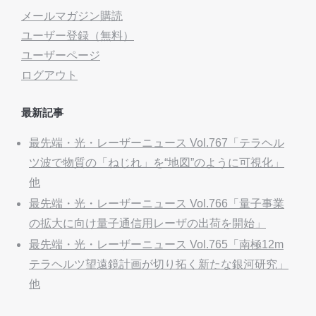
メールマガジン購読
ユーザー登録（無料）
ユーザーページ
ログアウト
最新記事
最先端・光・レーザーニュース Vol.767「テラヘル
ツ波で物質の「ねじれ」を“地図”のように可視化」
他
最先端・光・レーザーニュース Vol.766「量子事業
の拡大に向け量子通信用レーザの出荷を開始」
最先端・光・レーザーニュース Vol.765「南極12m
テラヘルツ望遠鏡計画が切り拓く新たな銀河研究」
他