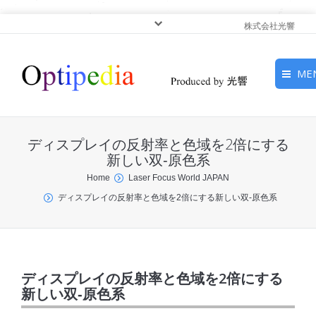
株式会社光響
ME
HOME
ディスプレイの反射率と色域を2倍にする
ピックアップ
新しい双‐原色系
You are here:
Home
Laser Focus World JAPAN
光基礎・光源
ディスプレイの反射率と色域を2倍にする新しい双‐原色系
光応用・アプリケーショ
ン
サービス
ディスプレイの反射率と色域を2倍にする
新しい双‐原色系