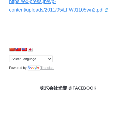
https://ex-press.jp/wp-
content/uploads/2011/05/LFWJ1105wn2.pdf
Powered by
Translate
株式会社光響 @FACEBOOK