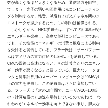
数が高くなるほど大きくなるため、通信能力を阻害し
てしまう。光子の弱い相互作用は光コンピューティン
グを制約するが、雑音、減衰および光チャネル間のク
ロストークが減少するため、この制約は補償される。
しかしながら、NRC委員会は、すべての計算動作が
エネルギーを発生し、高度な並列コンピュータであっ
ても、その性能はエネルギーの消費と散逸による制約
を受けると警告している。フラー氏は「サーバファー
ムはアメリカの電力供給の1.5%以上を消費している。
CMOS回路は高速になると、その計算当たりのエネル
ギー効率が悪くなる」と語っている。巨大なデータセ
ンタと科学計算用のスーパーコンピュータは20MW以
上の電力を消費し、この消費量はさらに増加してい
る。フラー氏は「次の10年間で、ユーザが10~100倍
の（計算速度の）加速を期待しているのであれば、 わ
れわれがエネルギー効率を向上できない限り、膨大な