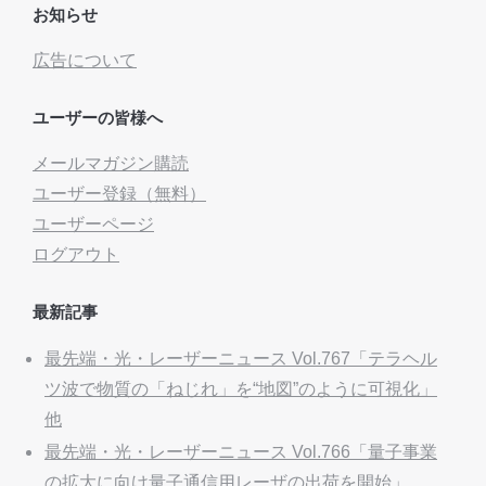
お知らせ
広告について
ユーザーの皆様へ
メールマガジン購読
ユーザー登録（無料）
ユーザーページ
ログアウト
最新記事
最先端・光・レーザーニュース Vol.767「テラヘル
ツ波で物質の「ねじれ」を“地図”のように可視化」
他
最先端・光・レーザーニュース Vol.766「量子事業
の拡大に向け量子通信用レーザの出荷を開始」