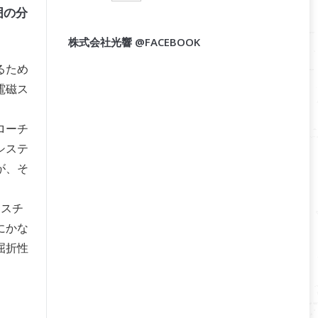
囲の分
株式会社光響 @FACEBOOK
るため
電磁ス
ローチ
システ
が、そ
ナスチ
にかな
屈折性