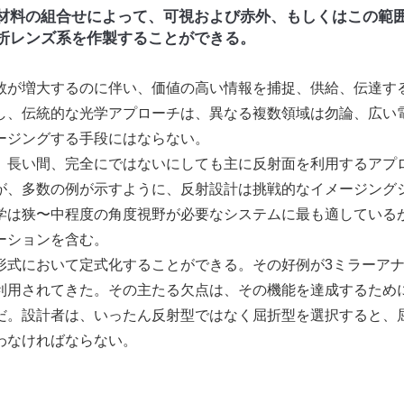
材料の組合せによって、可視および赤外、もしくはこの範
折レンズ系を作製することができる。
数が増大するのに伴い、価値の高い情報を捕捉、供給、伝達す
し、伝統的な光学アプローチは、異なる複数領域は勿論、広い
ージングする手段にはならない。
長い間、完全にではないにしても主に反射面を利用するアプ
が、多数の例が示すように、反射設計は挑戦的なイメージング
学は狭〜中程度の角度視野が必要なシステムに最も適している
ーションを含む。
式において定式化することができる。その好例が3ミラーア
利用されてきた。その主たる欠点は、その機能を達成するため
だ。設計者は、いったん反射型ではなく屈折型を選択すると、
わなければならない。