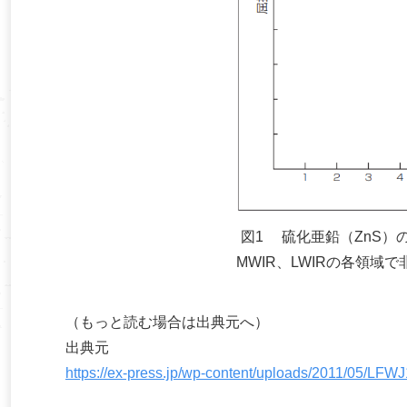
図1 硫化亜鉛（ZnS）
MWIR、LWIRの各領
（もっと読む場合は出典元へ）
出典元
https://ex-press.jp/wp-content/uploads/2011/05/LFWJ