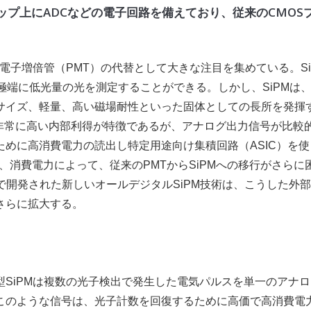
プ上にADCなどの電子回路を備えており、従来のCMOS
電子増倍管（PMT）の代替として大きな注目を集めている。Si
極端に低光量の光を測定することができる。しかし、SiPMは、
サイズ、軽量、高い磁場耐性といった固体としての長所を発揮
は非常に高い内部利得が特徴であるが、アナログ出力信号が比較
めに高消費電力の読出し特定用途向け集積回路（ASIC）を使
、消費電力によって、従来のPMTからSiPMへの移行がさらに
）で開発された新しいオールデジタルSiPM技術は、こうした外部A
さらに拡大する。
SiPMは複数の光子検出で発生した電気パルスを単一のアナロ
このような信号は、光子計数を回復するために高価で高消費電