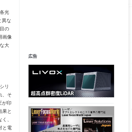
各光
と異な
目の
用画像
な大
広告
リシリ
れ、そ
圧が印
結果と
なく、
対と電