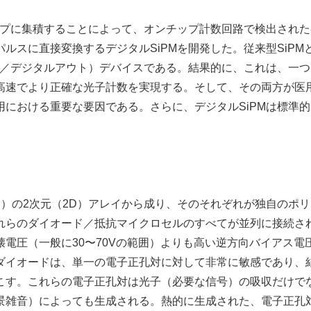
ップに集積することによって、オンチップ計数回路で検出された
ルスに直接変換するデジタルSiPMを開発した。従来型SiPM
ン／デジタルアウト）デバイスである。結果的に、これは、一つ
高速でより正確な光子計数を実現する。そして、その両方が医
における重要な要因である。さらに、デジタルSiPMは標準的
。
D）の2次元（2D）アレイから成り、そのそれぞれが独自のポ
れらのダイオード／抵抗マイクロセルのすべてが並列に接続さ
電圧（一般に30〜70Vの範囲）よりも高い逆方向バイアス電
ダイオードは、単一の電子正孔対に対して非常に敏感であり、
こす。これらの電子正孔対は光子（必要な信号）の吸収だけで
景雑音）によっても生成される。熱的に生成された、電子正孔