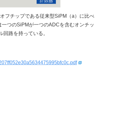
オフチップである従来型SiPM（a）に比べ
は一つのSiPMが一つのADCを含むオンチッ
ル回路を持っている。
eb207ff052e30a5634475995bfc0c.pdf