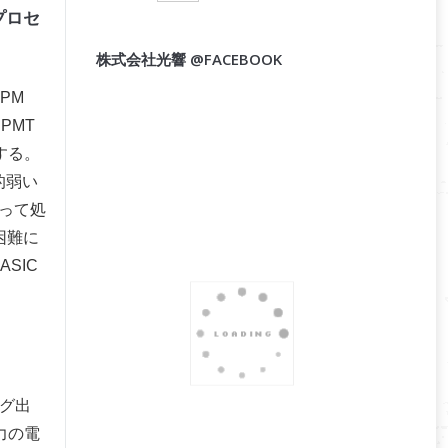
プロセ
株式会社光響 @FACEBOOK
PM
PMT
する。
的弱い
って処
困難に
SIC
グ出
力の電