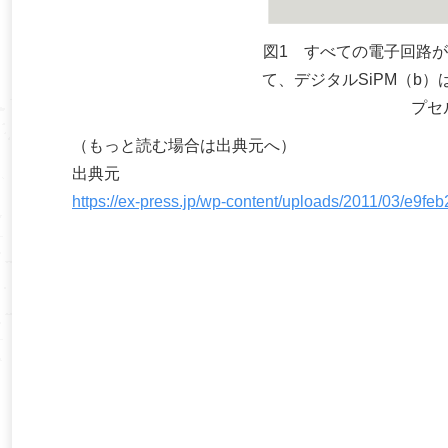
図1 すべての電子回路が
て、デジタルSiPM（b）
プセ
（もっと読む場合は出典元へ）
出典元
https://ex-press.jp/wp-content/uploads/2011/03/e9f