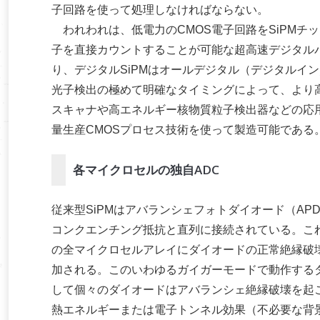
子回路を使って処理しなければならない。
われわれは、低電力のCMOS電子回路をSiPMチ
子を直接カウントすることが可能な超高速デジタルパ
り、デジタルSiPMはオールデジタル（デジタルイ
光子検出の極めて明確なタイミングによって、より
スキャナや高エネルギー核物質粒子検出器などの応用
量生産CMOSプロセス技術を使って製造可能である
各マイクロセルの独自ADC
従来型SiPMはアバランシェフォトダイオード（AP
コンクエンチング抵抗と直列に接続されている。こ
の全マイクロセルアレイにダイオードの正常絶縁破壊
加される。このいわゆるガイガーモードで動作する
して個々のダイオードはアバランシェ絶縁破壊を起
熱エネルギーまたは電子トンネル効果（不必要な背