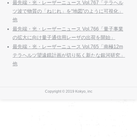
最先端・光・レーザーニュース Vol.767「テラヘル
ツ波で物質の「ねじれ」を“地図”のように可視化」
他
最先端・光・レーザーニュース Vol.766「量子事業
の拡大に向け量子通信用レーザの出荷を開始」
最先端・光・レーザーニュース Vol.765「南極12m
テラヘルツ望遠鏡計画が切り拓く新たな銀河研究」
他
Copyright © 2019 Kokyo, inc