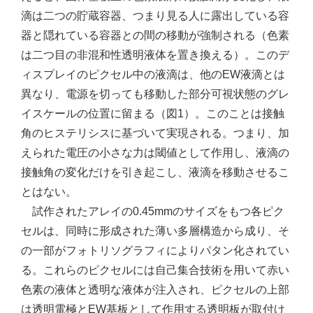
滴は二つの貯蔵容器、つまり見る人に露出している容
器と隠れている容器との間の移動が強制される（色素
は二つ目の非混和性透明液体を置き換える）。このデ
ィスプレイのピクセル中の液滴は、他のEW液滴とは
異なり、電源を切っても移動した部分可視状態のグレ
イスケールの位置に留まる（図1）。このことは接触
角のヒステリシスに基づいて実現される。つまり、加
えられた電圧の小さな力は閾値として作用し、液滴の
接触角の変化だけを引き起こし、液滴を移動させるこ
とはない。
試作されたアレイの0.45mmのサイズをもつ各ピク
セルは、同時に形成された薄い多層構造から成り、そ
の一部がフォトリソグラフィによりパタン化されてい
る。これらのピクセルには自己集合技術を用いて赤い
色素の液体と透明な液体が注入され、ピクセルの上部
は透明電極とEW基板として作用する透明板が取付け