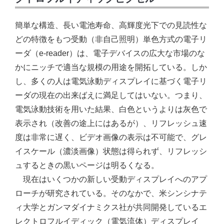
簡単な構造、長い電池寿命、高輝度光下での見読性な
どの特徴をもつ受動（非自己照明）単色方式の電子リ
ーダ（e-reader）は、電子デバイスの広大な市場のな
かにニッチで適当な規模の用途を開拓している。しか
し、多くの人は電気泳動ディスプレイに基づく電子リ
ーダの現在の出来ばえに満足してはいない。つまり、
電気泳動技術を用いた結果、白色というよりは灰色で
表示され（改善の途上にはあるが）、リフレッシュ速
度は非常に遅く、ビデオ画像の表示は不可能で、グレ
イスケール（濃淡画像）状態は得られず、リフレッシ
ュするときの黒いページは明るくなる。
現在はいくつかの新しい受動ディスプレイへのアプ
ローチが研究されている。そのなかで、米シンシナテ
ィ大学とガンマダイナミクス社が共同開発しているエ
レクトロフルイディック（電気流体）ディスプレイ