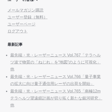
メールマガジン購読
ユーザー登録（無料）
ユーザーページ
ログアウト
最新記事
最先端・光・レーザーニュース Vol.767「テラヘル
ツ波で物質の「ねじれ」を“地図”のように可視化」
他
最先端・光・レーザーニュース Vol.766「量子事業
の拡大に向け量子通信用レーザの出荷を開始」
最先端・光・レーザーニュース Vol.765「南極12m
テラヘルツ望遠鏡計画が切り拓く新たな銀河研究」
他