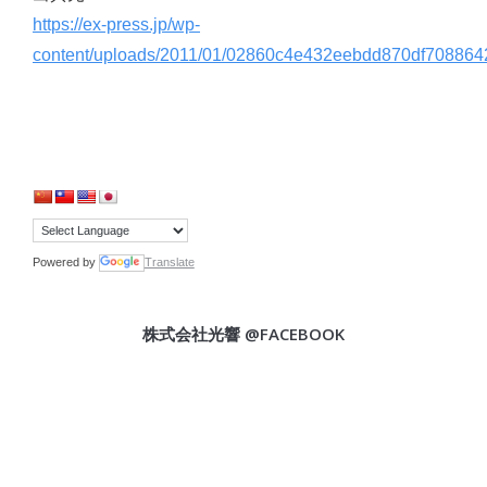
https://ex-press.jp/wp-
content/uploads/2011/01/02860c4e432eebdd870df708864
Powered by
Translate
株式会社光響 @FACEBOOK