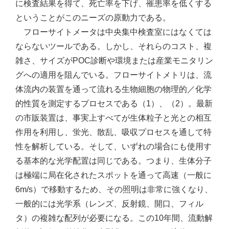
に検査結果を得て、死亡率を下げ、罹患率を低くする
ということがこのニーズの原動力である。
フローサイトメータは中央集中検査室にはなくては
ならないツールである。しかし、それらのコスト、複
雑さ、サイズがPOC診断や環境または産業モニタリン
グへの適用を阻んでいる。フローサイトメトリは、流
体流内の装置を通って流れる生物細胞の物理的／化学
的性質を測定するプロセスである（1）、（2）。最新
の市販装置は、事実上すべてが生体粒子と光との相互
作用を利用し、蛍光、散乱、吸収プロセスを通して特
性を解析している。そして、いずれの場合にも使用す
る基本的な光学配置は同じである。つまり、生体分子
は極端に局在化されたスポットを通って高速（一般に
6m/s）で移動するため、その照明は非常に強くなり、
一般的には光学系（レンズ、反射鏡、開口、フィル
タ）の複雑な配列が必要になる。この10年間、流動解