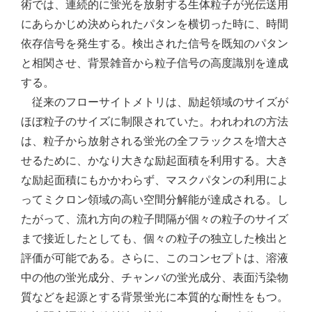
術では、連続的に蛍光を放射する生体粒子が光伝送用
にあらかじめ決められたパタンを横切った時に、時間
依存信号を発生する。検出された信号を既知のパタン
と相関させ、背景雑音から粒子信号の高度識別を達成
する。
従来のフローサイトメトリは、励起領域のサイズが
ほぼ粒子のサイズに制限されていた。われわれの方法
は、粒子から放射される蛍光の全フラックスを増大さ
せるために、かなり大きな励起面積を利用する。大き
な励起面積にもかかわらず、マスクパタンの利用によ
ってミクロン領域の高い空間分解能が達成される。し
たがって、流れ方向の粒子間隔が個々の粒子のサイズ
まで接近したとしても、個々の粒子の独立した検出と
評価が可能である。さらに、このコンセプトは、溶液
中の他の蛍光成分、チャンバの蛍光成分、表面汚染物
質などを起源とする背景蛍光に本質的な耐性をもつ。