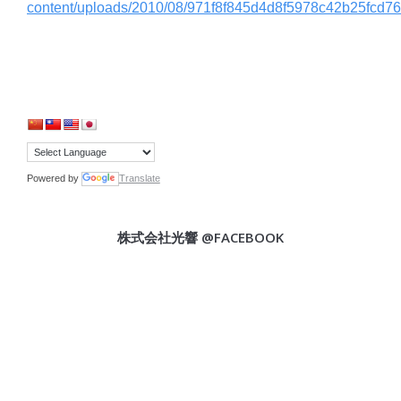
content/uploads/2010/08/971f8f845d4d8f5978c42b25fcd76
Powered by
Translate
株式会社光響 @FACEBOOK