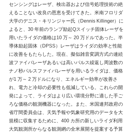
センシングはレーザ、検出器および信号処理技術の絶
えることない改良の恩恵を受けてきた。米南フロリダ
大学のデニス・キリンジャー氏（Dennis Killinger）に
よると、30 年前のランプ励起Qスイッチ固体レーザを
用いたライダの価格は10 万～ 20 万ドルであった。半
導体励起固体（DPSS）レーザはライダの効率と性能
に改善をもたらした。現在、擬似雑音変調方式の連続
波ファイバレーザあるいは高いパルス繰返し周波数の
ナノ秒パルスファイバレーザを用いるライダは、価格
が1 万～ 2 万ドルになり、エネルギー効率が改善さ
れ、電力と冷却の必要性も低減している。これらの開
発によって、ライダはより広い環境分野に適した手ご
ろな価格の観測機器になった。また、米国連邦政府の
省庁間委員会は、天気予報や気象研究用のデータを大
規模に収集するために、400 カ所の新しいライダ利用
大気観測所からなる観測網の全米展開を提案する予算