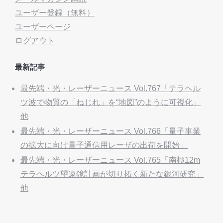
ユーザー登録（無料）
ユーザーページ
ログアウト
最新記事
最先端・光・レーザーニュース Vol.767「テラヘル
ツ波で物質の「ねじれ」を“地図”のように可視化」
他
最先端・光・レーザーニュース Vol.766「量子事業
の拡大に向け量子通信用レーザの出荷を開始」
最先端・光・レーザーニュース Vol.765「南極12m
テラヘルツ望遠鏡計画が切り拓く新たな銀河研究」
他