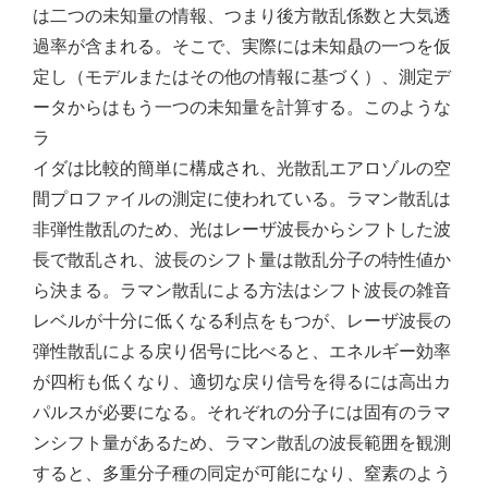
は二つの未知量の情報、つまり後方散乱係数と大気透
過率が含まれる。そこで、実際には未知贔の一つを仮
定し（モデルまたはその他の情報に基づく）、測定デ
ータからはもう一つの未知量を計算する。このような
ラ
イダは比較的簡単に構成され、光散乱エアロゾルの空
間プロファイルの測定に使われている。ラマン散乱は
非弾性散乱のため、光はレーザ波長からシフトした波
長で散乱され、波長のシフト量は散乱分子の特性値か
ら決まる。ラマン散乱による方法はシフト波長の雑音
レベルが十分に低くなる利点をもつが、レーザ波長の
弾性散乱による戻り侶号に比べると、エネルギー効率
が四桁も低くなり、適切な戻り信号を得るには高出カ
パルスが必要になる。それぞれの分子には固有のラマ
ンシフト量があるため、ラマン散乱の波長範囲を観測
すると、多重分子種の同定が可能になり、窒素のよう