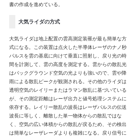
書の作成を進めている。
大気ライダの方式
大気ライダは地上配置の雲高測定装罹が最も簡単な方
式になる。この装置は点火した半導体レーザのナノ秒
パルスを雲の基底に向けて垂直に照射し、戻り光の時
間を計測して、雲の高度を測定する。雲からの散乱光
はバックグラウンド空気の光よりも強いので、雲や降
雨による散乱ピークが観測される。その他のライダは
透明空気のレイリーまたはラマン散乱に基づいている
が、その測定距離はレーザ出力と値号処理システムに
依存する。レイリー散乱の波長はレーザパルスの伝送
波長に等しく、離散した単一物体からの散乱ではな
く、空気の広い体積からの散乱が戻るため、その検出
は簡単なレーザレーダよりも複雑になる。戻り信号に