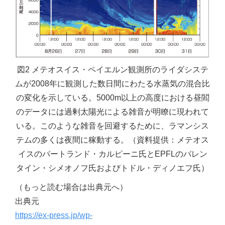
図2 メテオスイス・ペイエルン観測所のライダシステ
ムが2008年に観測した数日間にわたる水蒸気の混合比
の変化を示している。5000m以上の高度における昼閻
のデータには過剰太陽光による雑音が明瞭に現われて
いる。このような雑音を回避するために、ラマンシス
テムの多くは夜間に稼動する。（資料提供：メテオス
イスのバートランド・カルピーニ氏とEPFLのバレン
タイン・シメオノフ氏およびトドル・ディノエフ氏）
（もっと読む場合は出典元へ）
出典元
https://ex-press.jp/wp-