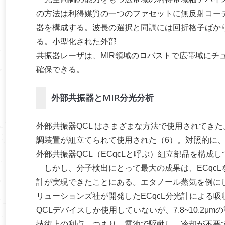
の方法は利得媒質の一つのファセットに無反射コー
器を構成する。波長の選択と同調には回折格子ばかり
る。小型化された外部
共振器レーザは、MIR領域のロバストで広帯域にチ
確保できる。
外部共振器とMIR分光分析
外部共振器QCL はさまざまな方法で使用されてきた。
調装置が組立てられて使用された（6）。対照的に、米デイラ
外部共振器QCL（ECqcLと呼ぶ）組立部品を構
しかし、分子検出にとって最大の成果は、ECqcL
計が実現できたことにある。エタノール蒸気を例にし
リューションズ社が開発したECqcL分光計による吸
QCLデバイスしか使用していないが、7.8~10.2
技術上の利点、つまり、電池で駆動し、冷却が不要で