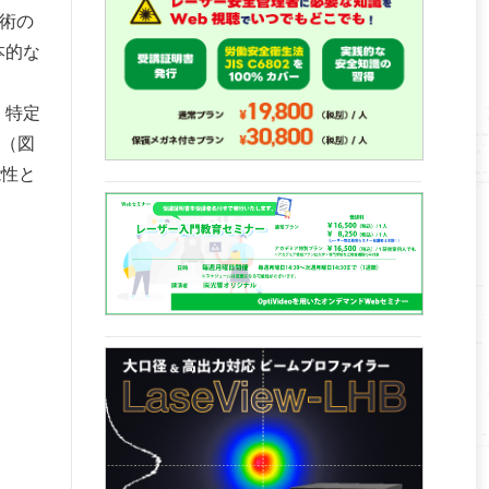
技術の
本的な
、特定
る（図
能性と