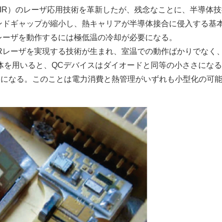
NIR）のレーザ応用技術を革新したが、残念なことに、半導体
ンドギャップが縮小し、熱キャリアが半導体接合に侵入する基
レーザを動作するには極低温の冷却が必要になる。
Rレーザを実現する技術が生まれ、室温での動作ばかりでなく
体を用いると、QCデバイスはダイオードと同等の小ささにな
％になる。このことは電力消費と熱管理がいずれも小型化の可