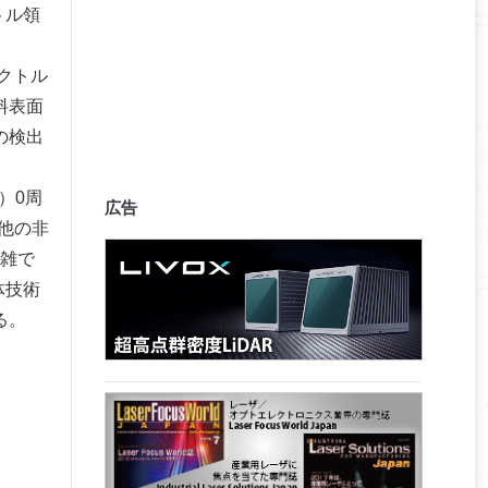
トル領
クトル
料表面
の検出
）0周
広告
他の非
複雑で
体技術
る。