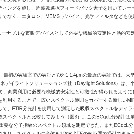
ティングを施し、周波数選択フィードバック素子を用いてレー
でなく、エタロン、MEMS デバイス、光学フィルタなども使
ューナブルな市販デバイスとして必要な機械的安定性と熱的安
最初の実験室での実証と7.6~1 1.4μmの最近の実証では、大
イトソリューションズ社（Daylight Solutions）は、
成して、商業利用に必要な機械的安定性と可搬性が得られるように
を利用することで、広いスペクトル範囲をカバーする新しいMI
て、FTIR分光計を使用して測定した吸収スペクトルをデイラ
収スペクトルと比較してみよう（図3）。このECqcL分光計は
μmの重要な分子指紋のスペクトル領域を測定できた。またECqcL
あり、スペクトルの全体を1Oms 以下の短時間で掃引できる