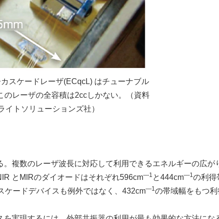
カスケードレーザ(ECqcL) はチューナブル
。このレーザの全容積は2ccしかない。（資料
ライトソリューションズ社）
る。複数のレーザ波長に対応して利用できるエネルギーの広が
―1
―1
 とMIRのダイオードはそれぞれ596cm
と444cm
の利得
―1
ケードデバイスも例外ではなく、432cm
の帯域幅をもつ利
を実現するには、外部共振器の利用が最も効果的な方法にな