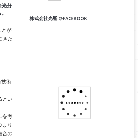
分光分
る。
株式会社光響 @FACEBOOK
ことが
てきた
の技術
るとい
ルを考
つまり
結合の