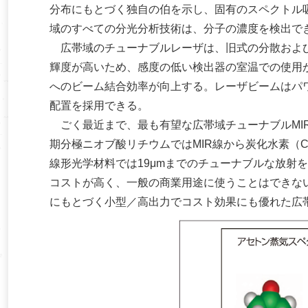
分布にもとづく独自の伯を示し、固有のスペクトル吸
域のすべての分光分析技術は、分子の濃度を検出で
広帯域のチューナブルレーザは、旧式の分散および
輝度が高いため、感度の低い検出器の室温での使用
へのビーム結合効率が向上する。レーザビームはパ
配置を採用できる。
ごく最近まで、最も有望な広帯域チューナブルMI
期分極ニオブ酸リチウムではMIR線から炭化水素（
線形光学材料では19μmまでのチューナブルな放射
コストが高く、一般の商業用途に使うことはできない
にもとづく小型／高出力でコスト効果にも優れた広