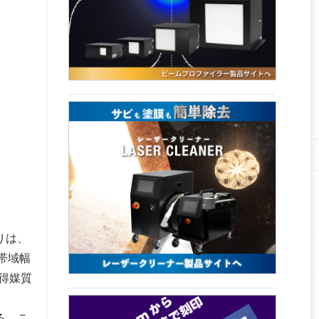
りは、
帯域幅
得媒質
る。こ