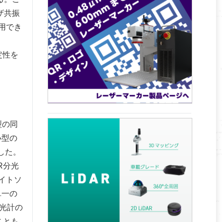
ザ共振
用でき
定性を
型の同
小型の
した。
R分光
イトソ
単一の
分光計の
ことも