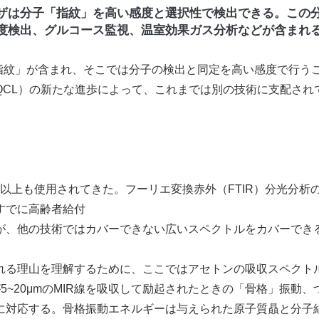
ザは分子「指紋」を高い感度と選択性で検出できる。この
度検出、グルコース監視、温室効果ガス分析などが含まれ
指紋」が含まれ、そこでは分子の検出と同定を高い感度で行う
QCL）の新たな進歩によって、これまでは別の技術に支配され
年以上も使用されてきた。フーリエ変換赤外（FTIR）分光分析
すでに高齢者給付
が、他の技術ではカバーできない広いスペクトルをカバーでき
る理山を理解するために、ここではアセトンの吸収スペクト
~20μmのMIR線を吸収して励起されたときの「骨格」振動、
に対応する。骨格振動エネルギーは与えられた原子質贔と分子