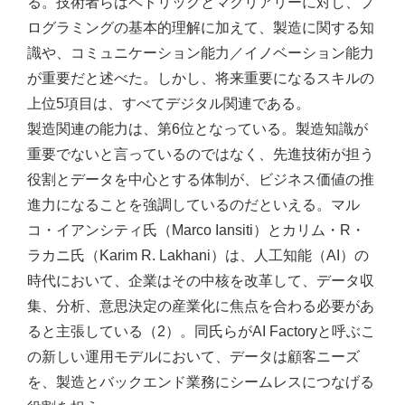
る。技術者らはペトリックとマクリアリーに対し、プ
ログラミングの基本的理解に加えて、製造に関する知
識や、コミュニケーション能力／イノベーション能力
が重要だと述べた。しかし、将来重要になるスキルの
上位5項目は、すべてデジタル関連である。
製造関連の能力は、第6位となっている。製造知識が
重要でないと言っているのではなく、先進技術が担う
役割とデータを中心とする体制が、ビジネス価値の推
進力になることを強調しているのだといえる。マル
コ・イアンシティ氏（Marco Iansiti）とカリム・R・
ラカニ氏（Karim R. Lakhani）は、人工知能（AI）の
時代において、企業はその中核を改革して、データ収
集、分析、意思決定の産業化に焦点を合わる必要があ
ると主張している（2）。同氏らがAI Factoryと呼ぶこ
の新しい運用モデルにおいて、データは顧客ニーズ
を、製造とバックエンド業務にシームレスにつなげる