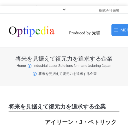
株式会社光響
ME
HOME
将来を見据えて復元力を追求する企業
ピックアップ
You are here:
Home
Industrial Laser Solutions for manufacturing Japan
将来を見据えて復元力を追求する企業
光基礎・光源
光応用・アプリケーショ
ン
将来を見据えて復元力を追求する企業
サービス
アイリーン・J・ペトリック