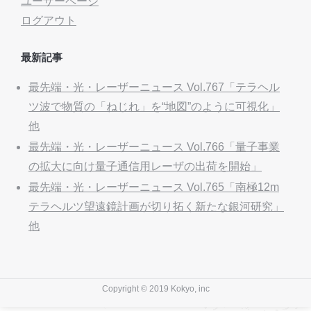
ユーザーページ
ログアウト
最新記事
最先端・光・レーザーニュース Vol.767「テラヘル
ツ波で物質の「ねじれ」を“地図”のように可視化」
他
最先端・光・レーザーニュース Vol.766「量子事業
の拡大に向け量子通信用レーザの出荷を開始」
最先端・光・レーザーニュース Vol.765「南極12m
テラヘルツ望遠鏡計画が切り拓く新たな銀河研究」
他
Copyright © 2019 Kokyo, inc