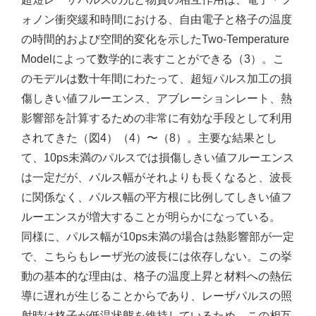
ォノン衝突緩和時間における、自由電子と格子の温度
の時間的および空間的変化を示したTwo-Temperature
Modelによって数学的に表すことができる（3）。こ
のモデルは数十年間にわたって、超短パルス加工の損
傷しきい値フルーエンス、アブレーションレート、熱
影響部を計算するための非常に有効な手段として利用
されてきた（図4）（4）〜（8）。主要な結果とし
て、10ps未満のパルスでは損傷しきい値フルーエンス
は一定だが、パルス幅がそれよりも長くなると、波長
に関係なく、パルス幅の平方根に比例してしきい値フ
ルーエンスが増大することが明らかになっている。
同様に、パルス幅が10ps未満の場合は熱影響部が一定
で、こちらもレーザ光の波長には依存しない。この挙
動の基本的な理由は、格子の温度上昇と材料への熱伝
導に遅れが生じることからであり、レーザパルスの照
射時は格子が低温状態を維持しているため、この相互