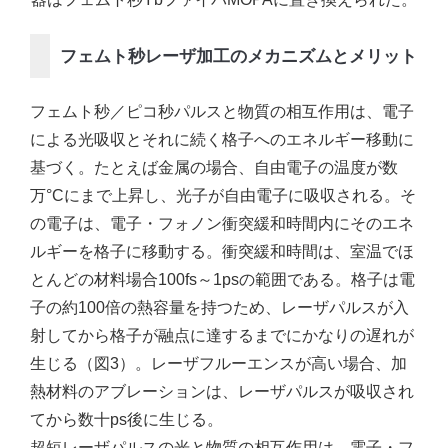
フェムト秒レーザ加工のメカニズムとメリット
フェムト秒／ピコ秒パルスと物質の相互作用は、電子
による光吸収とそれに続く格子へのエネルギー移動に
基づく。たとえば金属の場合、自由電子の温度が数
万°Cにまで上昇し、光子が自由電子に吸収される。そ
の電子は、電子・フォノン衝突緩和時間内にそのエネ
ルギーを格子に移動する。衝突緩和時間は、室温でほ
とんどの材料場合100fs～1psの範囲である。格子は電
子の約100倍の熱容量を持つため、レーザパルスが入
射してから格子が融点に達するまでにかなりの遅れが
生じる（図3）。レーザフルーエンスが高い場合、加
熱材料のアブレーションは、レーザパルスが吸収され
てから数十ps後に生じる。
超短レーザパルスの光と物質の相互作用は、電子・フ