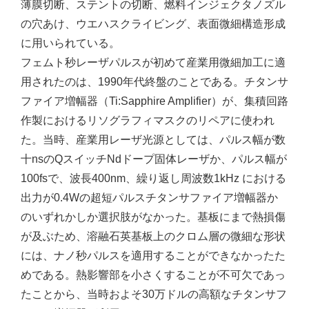
薄膜切断、ステントの切断、燃料インジェクタノズル
の穴あけ、ウエハスクライビング、表面微細構造形成
に用いられている。
フェムト秒レーザパルスが初めて産業用微細加工に適
用されたのは、1990年代終盤のことである。チタンサ
ファイア増幅器（Ti:Sapphire Amplifier）が、集積回路
作製におけるリソグラフィマスクのリペアに使われ
た。当時、産業用レーザ光源としては、パルス幅が数
十nsのQスイッチNdドープ固体レーザか、パルス幅が
100fsで、波長400nm、繰り返し周波数1kHz における
出力が0.4Wの超短パルスチタンサファイア増幅器か
のいずれかしか選択肢がなかった。基板にまで熱損傷
が及ぶため、溶融石英基板上のクロム層の微細な形状
には、ナノ秒パルスを適用することができなかったた
めである。熱影響部を小さくすることが不可欠であっ
たことから、当時およそ30万ドルの高額なチタンサフ