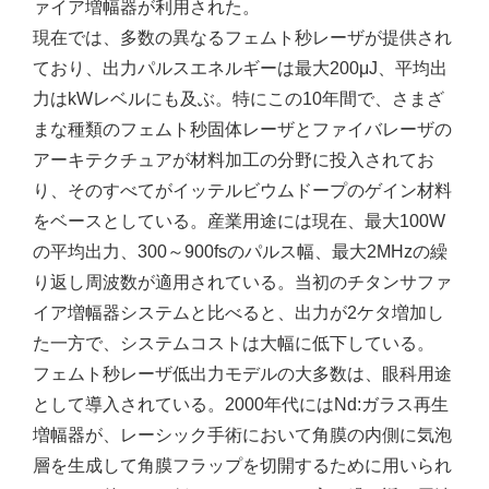
ァイア増幅器が利用された。
現在では、多数の異なるフェムト秒レーザが提供され
ており、出力パルスエネルギーは最大200μJ、平均出
力はkWレベルにも及ぶ。特にこの10年間で、さまざ
まな種類のフェムト秒固体レーザとファイバレーザの
アーキテクチュアが材料加工の分野に投入されてお
り、そのすべてがイッテルビウムドープのゲイン材料
をベースとしている。産業用途には現在、最大100W
の平均出力、300～900fsのパルス幅、最大2MHzの繰
り返し周波数が適用されている。当初のチタンサファ
イア増幅器システムと比べると、出力が2ケタ増加し
た一方で、システムコストは大幅に低下している。
フェムト秒レーザ低出力モデルの大多数は、眼科用途
として導入されている。2000年代にはNd:ガラス再生
増幅器が、レーシック手術において角膜の内側に気泡
層を生成して角膜フラップを切開するために用いられ