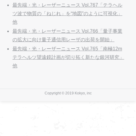
最先端・光・レーザーニュース Vol.767「テラヘル
ツ波で物質の「ねじれ」を“地図”のように可視化」
他
最先端・光・レーザーニュース Vol.766「量子事業
の拡大に向け量子通信用レーザの出荷を開始」
最先端・光・レーザーニュース Vol.765「南極12m
テラヘルツ望遠鏡計画が切り拓く新たな銀河研究」
他
Copyright © 2019 Kokyo, inc