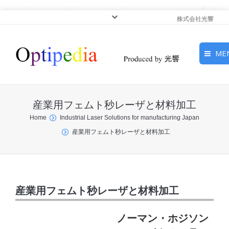
株式会社光響
ME
HOME
産業用フェムト秒レーザと材料加工
ピックアップ
You are here:
Home
Industrial Laser Solutions for manufacturing Japan
産業用フェムト秒レーザと材料加工
光基礎・光源
光応用・アプリケーショ
ン
産業用フェムト秒レーザと材料加工
サービス
ノーマン・ホジソン