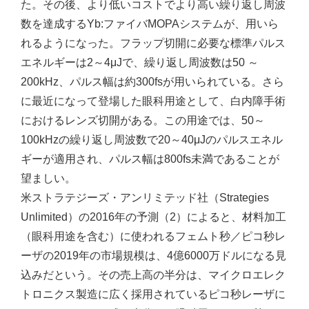
た。その後、より低いコストでより高い繰り返し周波
数を達成するYb:ファイバMOPAシステムが、用いら
れるようになった。フラップ切開に必要な標準パルス
エネルギーは2～4μJで、繰り返し周波数は50 ～
200kHz、パルス幅は約300fsが用いられている。さら
に最近になって登場した眼科用途として、白内障手術
におけるレンズ切開がある。この用途では、50～
100kHzの繰り返し周波数で20～40μJのパルスエネル
ギーが適用され、パルス幅は800fs未満であることが
望ましい。
米ストラテジーズ・アンリミテッド社（Strategies
Unlimited）の2016年の予測（2）によると、材料加工
（眼科用途を含む）に使われるフェムト秒／ピコ秒レ
ーザの2019年の市場規模は、4億6000万ドルになる見
込みだという。その売上高の半分は、マイクロエレク
トロニクス製造に広く採用されているピコ秒レーザに