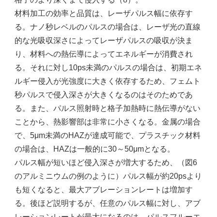
材料加工の効率と品質は、レーザパルス幅に依存す
る。ナノ秒レベルのパルスの場合は、レーザ光の直線
的な光吸収深さによってレーザパルスの吸収が決ま
り、材料への熱伝導によってエネルギーが消費され
る。それに対し10ps未満のパルスの場合は、初期エネ
ルギー侵入が光強度に大きく依存するため、フェムト
秒パルスで侵入深さが大きくなるのはそのためであ
る。また、パルス照射時と格子加熱時に熱伝導がない
ことから、熱影響部は非常に小さくなる。金属の場合
で、5μm未満のHAZが達成可能で、プラスチック材料
の場合は、HAZは一般的に30～50μmとなる。
パルス幅が短いほど侵入深さが増大するため、（図6
のアルミニウムの例のように）パルス幅が約20psより
も短くなると、最大アブレーションレートは増加す
る。後ほど説明するが、任意のパルス幅に対し、アブ
レーションレートが最大になるのは、パルスフルーエ