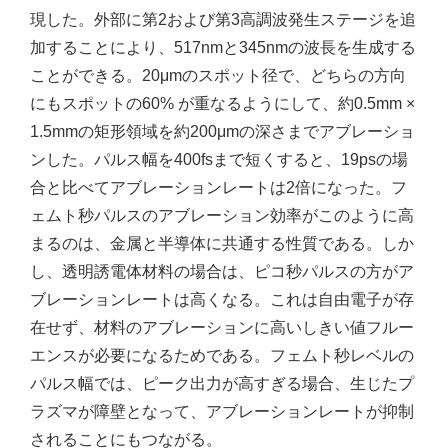
現した。外部に第2および第3高調波発生ステージを追
加することにより、517nmと345nmの波長を生成する
ことができる。20μmのスポット径で、どちらの方向
にもスポットの60% が重なるようにして、約0.5mm ×
1.5mmの矩形領域を約200μmの深さまでアブレーショ
ンした。パルス幅を400fsまで短くすると、19psの場
合と比べてアブレーションレートは2倍になった。フ
ェムト秒パルスのアブレーション効率がこのように高
まるのは、金属と半導体に共通する性質である。しか
し、透明誘電体材料の場合は、ピコ秒パルスの方がア
ブレーションレートは高くなる。これは自由電子が存
在せず、材料のアブレーションに高いしきい値フルー
エンスが必要になるためである。フェムト秒レベルの
パルス幅では、ピーク出力が高すぎる場合、生じたプ
ラズマが障壁となって、アブレーションレートが抑制
されることにもつながる。