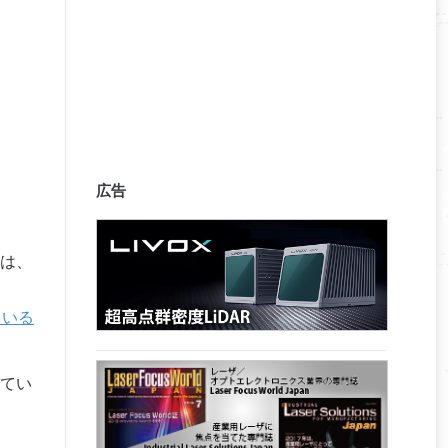
広告
は、
ている
てい