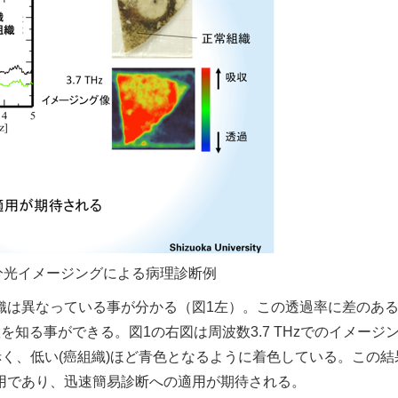
ツ分光イメージングによる病理診断例
織は異なっている事が分かる（図1左）。この透過率に差のあ
知る事ができる。図1の右図は周波数3.7 THzでのイメージ
赤く、低い(癌組織)ほど青色となるように着色している。この結
用であり、迅速簡易診断への適用が期待される。