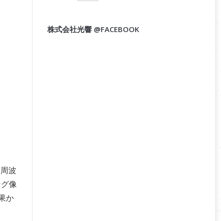
株式会社光響 @FACEBOOK
る周波
ング像
果か