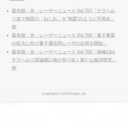
最先端・光・レーザーニュース Vol.767「テラヘル
ツ波で物質の「ねじれ」を“地図”のように可視化」
他
最先端・光・レーザーニュース Vol.766「量子事業
の拡大に向け量子通信用レーザの出荷を開始」
最先端・光・レーザーニュース Vol.765「南極12m
テラヘルツ望遠鏡計画が切り拓く新たな銀河研究」
他
Copyright © 2019 Kokyo, inc