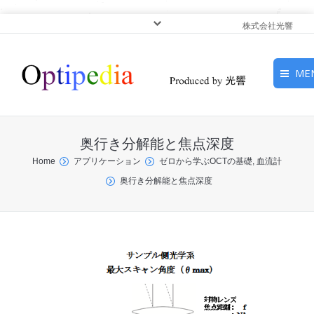
株式会社光響
ME
HOME
奥行き分解能と焦点深度
ピックアップ
You are here:
Home
アプリケーション
ゼロから学ぶOCTの基礎, 血流計
奥行き分解能と焦点深度
光基礎・光源
光応用・アプリケーショ
ン
サービス