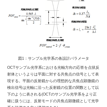
図1：サンプル光学系の各設計パラメータ
OCTサンプル光学系における光軸方向の応答を点状反
射体というよりは平面に対する共焦点の信号として表
現する。平面の反射鏡からの理想的な共焦点顕微鏡の
検出信号は光軸に沿った反射鏡の位置の関数として以
下のように表される(OCTのサンプル光学系をより正
確に扱うには、反射モードの共焦点顕微鏡として光学