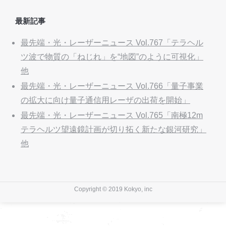
最新記事
最先端・光・レーザーニュース Vol.767「テラヘル
ツ波で物質の「ねじれ」を“地図”のように可視化」
他
最先端・光・レーザーニュース Vol.766「量子事業
の拡大に向け量子通信用レーザの出荷を開始」
最先端・光・レーザーニュース Vol.765「南極12m
テラヘルツ望遠鏡計画が切り拓く新たな銀河研究」
他
Copyright © 2019 Kokyo, inc