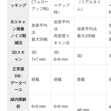
(フォロー
（リアルタイ
ッキング
ーアップ
アップ時)
ム）
時）
Bスキャ
加算平均
加算平均
ン画像
法
加算平均法
法
ノイズ軽
高密度ス
最大100枚
最大50枚
減法
キャン法
3Dスキ
3D
3D
3D
ャン
7×7 mm
6×6 mm
正常眼
DB:
搭載
搭載
搭載
データベ
ース
緑内障解
析
6×6 mm
6×6 mm
φ
φ6 mm