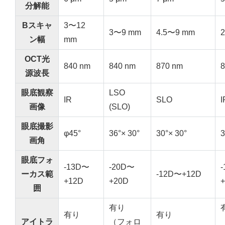
分解能
Bスキャ
3〜12
3〜9 mm
4.5〜9 mm
ン幅
mm
OCT光
840 nm
840 nm
870 nm
8
源波長
眼底観察
LSO
IR
SLO
画像
(SLO)
眼底撮影
φ45°
36°× 30°
30°× 30°
3
画角
眼底フォ
-13D〜
-20D〜
ーカス範
-12D〜+12D
+12D
+20D
囲
有り
有り
有り
アイトラ
（フォロ