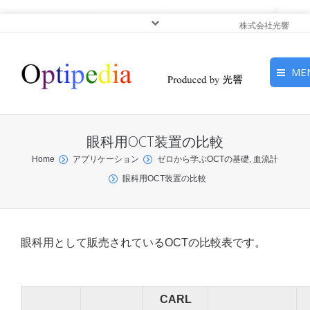
株式会社光響
ME
HOME
眼科用OCT装置の比較
ピックアップ
You are here:
Home
アプリケーション
ゼロから学ぶOCTの基礎, 血流計
眼科用OCT装置の比較
光基礎・光源
光応用・アプリケーショ
ン
眼科用として販売されているOCTの比較表です。
サービス
CARL