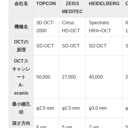
会社名
TOPCON
ZEISS
HEIDELBERG
MEDITEC
3D OCT-
Cirrus
Spectralis
機種名
2000
HD-OCT
HRA+OCT
1
OCTの
SD-OCT
SD-OCT
SD-OCT
原理
OCTス
キャンレ
ート
50,000
27,000
40,000
2
A-
scan/s
最小瞳孔
φ2.5 mm
φ2.5 mm
φ3.0 mm
φ
径
深さ方向
6 μm
5 μm
7 μm
5