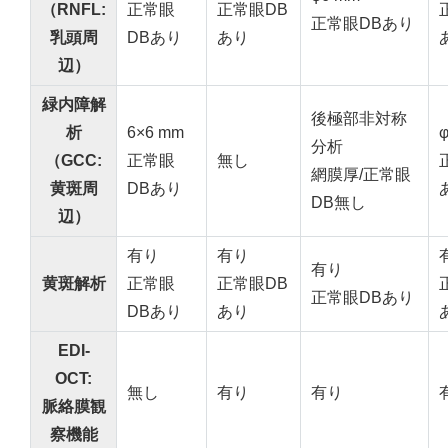
（RNFL:
正常眼
正常眼DB
正常眼DBあり
乳頭周
DBあり
あり
辺）
緑内障解
後極部非対称
析
6×6 mm
分析
（GCC:
正常眼
無し
網膜厚/正常眼
黄斑周
DBあり
DB無し
辺）
有り
有り
有り
黄斑解析
正常眼
正常眼DB
正常眼DBあり
DBあり
あり
EDI-
OCT:
無し
有り
有り
脈絡膜観
察機能