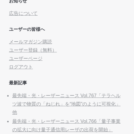
お知らせ
広告について
ユーザーの皆様へ
メールマガジン購読
ユーザー登録（無料）
ユーザーページ
ログアウト
最新記事
最先端・光・レーザーニュース Vol.767「テラヘル
ツ波で物質の「ねじれ」を“地図”のように可視化」
他
最先端・光・レーザーニュース Vol.766「量子事業
の拡大に向け量子通信用レーザの出荷を開始」