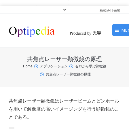
株式会社光響
ME
HOME
共焦点レーザー顕微鏡の原理
ピックアップ
You are here:
Home
アプリケーション
ゼロから学ぶ顕微鏡
共焦点レーザー顕微鏡の原理
光基礎・光源
光応用・アプリケーショ
ン
共焦点レーザー顕微鏡はレーザービームとピンホール
を用いて解像度の高いイメージングを行う顕微鏡のこ
サービス
とである。