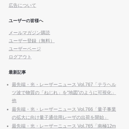
広告について
ユーザーの皆様へ
メールマガジン購読
ユーザー登録（無料）
ユーザーページ
ログアウト
最新記事
最先端・光・レーザーニュース Vol.767「テラヘル
ツ波で物質の「ねじれ」を“地図”のように可視化」
他
最先端・光・レーザーニュース Vol.766「量子事業
の拡大に向け量子通信用レーザの出荷を開始」
最先端・光・レーザーニュース Vol.765「南極12m