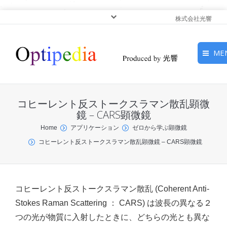
株式会社光響
ME
HOME
コヒーレント反ストークスラマン散乱顕微
ピックアップ
鏡 – CARS顕微鏡
You are here:
Home
アプリケーション
ゼロから学ぶ顕微鏡
光基礎・光源
コヒーレント反ストークスラマン散乱顕微鏡 – CARS顕微鏡
光応用・アプリケーショ
ン
コヒーレント反ストークスラマン散乱 (Coherent Anti-
サービス
Stokes Raman Scattering ： CARS) は波長の異なる２
つの光が物質に入射したときに、どちらの光とも異な