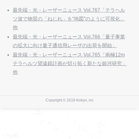
最先端・光・レーザーニュース Vol.767「テラヘル
ツ波で物質の「ねじれ」を“地図”のように可視化」
他
最先端・光・レーザーニュース Vol.766「量子事業
の拡大に向け量子通信用レーザの出荷を開始」
最先端・光・レーザーニュース Vol.765「南極12m
テラヘルツ望遠鏡計画が切り拓く新たな銀河研究」
他
Copyright © 2019 Kokyo, inc