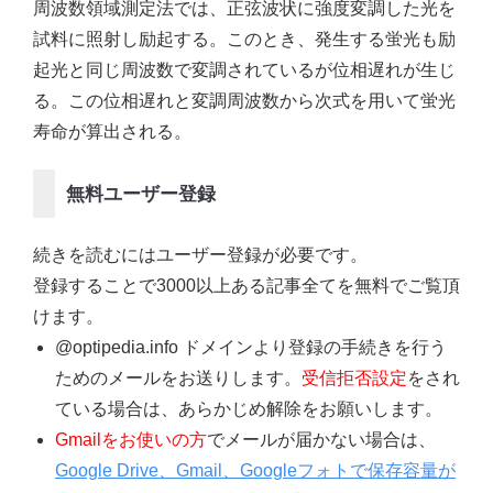
周波数領域測定法では、正弦波状に強度変調した光を
試料に照射し励起する。このとき、発生する蛍光も励
起光と同じ周波数で変調されているが位相遅れが生じ
る。この位相遅れと変調周波数から次式を用いて蛍光
寿命が算出される。
無料ユーザー登録
続きを読むにはユーザー登録が必要です。
登録することで3000以上ある記事全てを無料でご覧頂
けます。
@optipedia.info ドメインより登録の手続きを行う
ためのメールをお送りします。
受信拒否設定
をされ
ている場合は、あらかじめ解除をお願いします。
Gmailをお使いの方
でメールが届かない場合は、
Google Drive、Gmail、Googleフォトで保存容量が