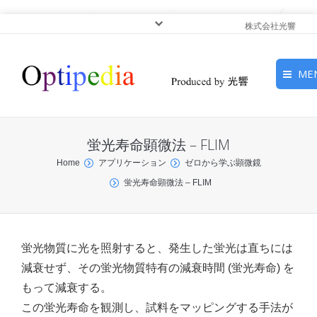
株式会社光響
ME
HOME
蛍光寿命顕微法 – FLIM
ピックアップ
You are here:
Home
アプリケーション
ゼロから学ぶ顕微鏡
蛍光寿命顕微法 – FLIM
光基礎・光源
光応用・アプリケーショ
ン
蛍光物質に光を照射すると、発生した蛍光は直ちには
減衰せず、その蛍光物質特有の減衰時間 (蛍光寿命) を
サービス
もって減衰する。
この蛍光寿命を観測し、試料をマッピングする手法が