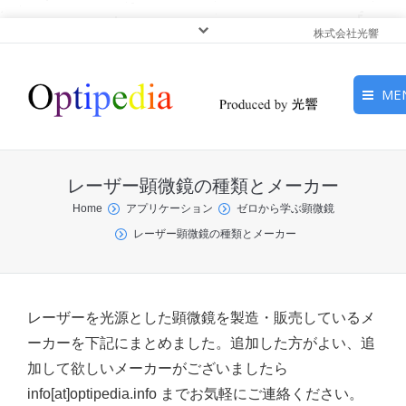
株式会社光響
ME
HOME
レーザー顕微鏡の種類とメーカー
ピックアップ
You are here:
Home
アプリケーション
ゼロから学ぶ顕微鏡
レーザー顕微鏡の種類とメーカー
光基礎・光源
光応用・アプリケーショ
ン
レーザーを光源とした顕微鏡を製造・販売しているメ
ーカーを下記にまとめました。追加した方がよい、追
サービス
加して欲しいメーカーがございましたら
info[at]optipedia.info までお気軽にご連絡ください。