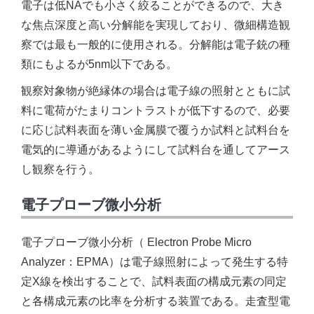
電子は低NAでも小さく絞ることができるので、大き
な焦点深度と高い分解能を実現しており、微細構造観
察では最も一般的に使用される。分解能は電子銃の種
類にもよるが5nm以下である。
観察対象物が絶縁体の場合は電子線の照射とともに試
料に電荷がたまりコントラストが低下するので、必要
に応じ試料表面を薄い金属膜で覆うか試料と試料台を
電気的に導通があるようにして試料台を通してアース
し観察を行う。
電子プローブ微小分析
電子プローブ微小分析（ Electron Probe Micro
Analyzer：EPMA）は電子線照射によって発生する特
定X線を検出することで、試料表面の構成元素の同定
と各構成元素の比率を分析する装置である。走査型電