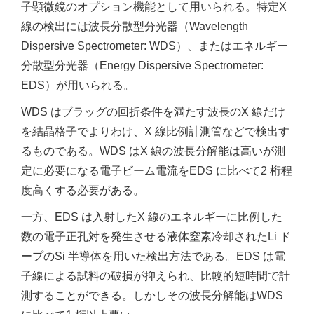
子顕微鏡のオプション機能として用いられる。特定X
線の検出には波長分散型分光器（Wavelength
Dispersive Spectrometer: WDS）、またはエネルギー
分散型分光器（Energy Dispersive Spectrometer:
EDS）が用いられる。
WDS はブラッグの回折条件を満たす波長のX 線だけ
を結晶格子でよりわけ、X 線比例計測管などで検出す
るものである。WDS はX 線の波長分解能は高いが測
定に必要になる電子ビーム電流をEDS に比べて2 桁程
度高くする必要がある。
一方、EDS は入射したX 線のエネルギーに比例した
数の電子正孔対を発生させる液体窒素冷却されたLi ド
ープのSi 半導体を用いた検出方法である。EDS は電
子線による試料の破損が抑えられ、比較的短時間で計
測することができる。しかしその波長分解能はWDS