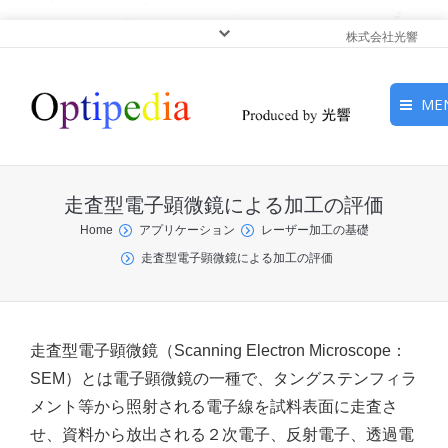
株式会社光響
ME
HOME
走査型電子顕微鏡による加工の評価
ピックアップ
You are here:
Home
アプリケーション
レーザー加工の基礎
走査型電子顕微鏡による加工の評価
光基礎・光源
光応用・アプリケーショ
ン
走査型電子顕微鏡（Scanning Electron Microscope：
SEM）とは電子顕微鏡の一種で、タングステンフィラ
サービス
メント等から照射される電子線を試料表面に走査さ
せ、資料から放出される２次電子、反射電子、透過電