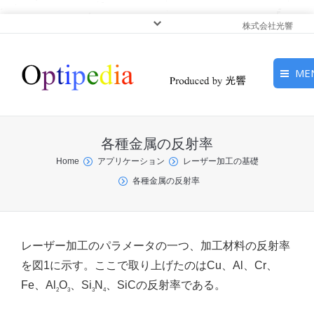
株式会社光響
ME
HOME
各種金属の反射率
ピックアップ
You are here:
Home
アプリケーション
レーザー加工の基礎
各種金属の反射率
光基礎・光源
光応用・アプリケーショ
ン
レーザー加工のパラメータの一つ、加工材料の反射率
を図1に示す。ここで取り上げたのはCu、Al、Cr、
サービス
Fe、Al
O
、Si
N
、SiCの反射率である。
2
3
3
4