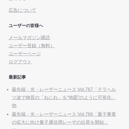
広告について
ユーザーの皆様へ
メールマガジン購読
ユーザー登録（無料）
ユーザーページ
ログアウト
最新記事
最先端・光・レーザーニュース Vol.767「テラヘル
ツ波で物質の「ねじれ」を“地図”のように可視化」
他
最先端・光・レーザーニュース Vol.766「量子事業
の拡大に向け量子通信用レーザの出荷を開始」