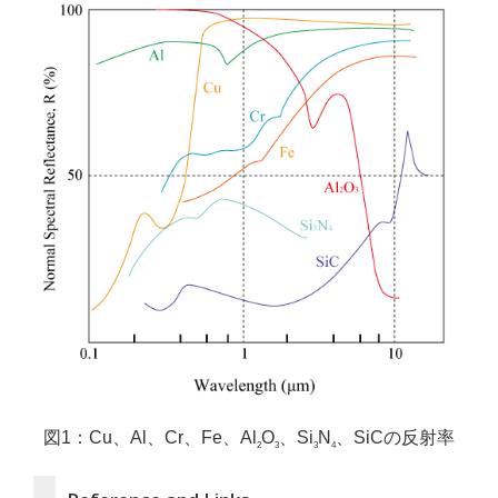
図1：Cu、Al、Cr、Fe、Al
O
、Si
N
、SiCの反射率
2
3
3
4