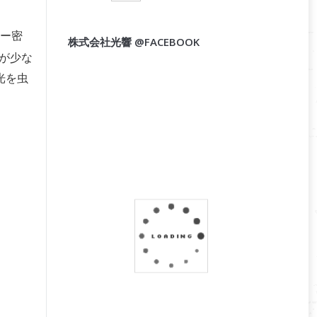
ワー密
株式会社光響 @FACEBOOK
が少な
光を虫