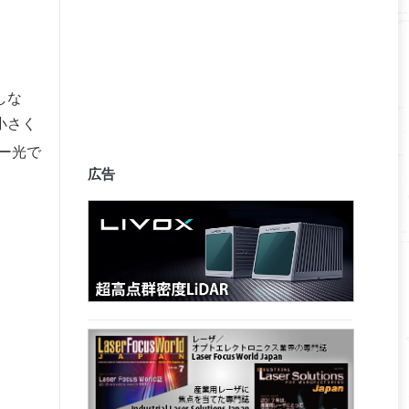
しな
小さく
ザー光で
広告