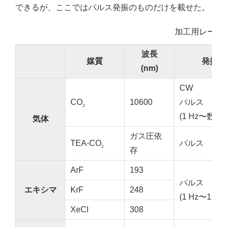
できるが、ここではパルス発振のものだけを載せた。
加工用レーザ
波長
媒質
発振形
(nm)
CW
CO
10600
パルス
2
(1 Hz〜数百k
気体
ガス圧依
TEA-CO
パルス
2
存
ArF
193
パルス
エキシマ
KrF
248
(1 Hz〜1 kHz
XeCl
308