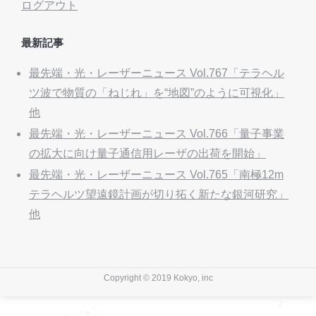
ログアウト
最新記事
最先端・光・レーザーニュース Vol.767「テラヘル
ツ波で物質の「ねじれ」を“地図”のように可視化」
他
最先端・光・レーザーニュース Vol.766「量子事業
の拡大に向け量子通信用レーザの出荷を開始」
最先端・光・レーザーニュース Vol.765「南極12m
テラヘルツ望遠鏡計画が切り拓く新たな銀河研究」
他
Copyright © 2019 Kokyo, inc