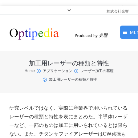
株式会社光響
ME
HOME
加工用レーザーの種類と特性
ピックアップ
You are here:
Home
アプリケーション
レーザー加工の基礎
加工用レーザーの種類と特性
光基礎・光源
光応用・アプリケーショ
ン
研究レベルではなく、実際に産業界で用いられている
レーザーの種類と特性を表にまとめた。半導体レーザ
サービス
ーなど、一部のものは加工に用いられているとは限ら
ない。また、チタンサファイアレーザーはCW発振も