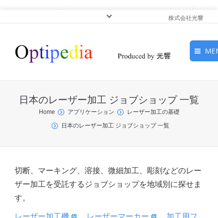
株式会社光響
ME
HOME
日本のレーザー加工 ジョブショップ 一覧
ピックアップ
You are here:
Home
アプリケーション
レーザー加工の基礎
日本のレーザー加工 ジョブショップ 一覧
光基礎・光源
光応用・アプリケーショ
ン
切断、マーキング、溶接、微細加工、彫刻などのレー
ザー加工を受託するジョブショップを地域別に探せま
サービス
す。
レーザー加工機
、
レーザーマーカー
、
加工用フ