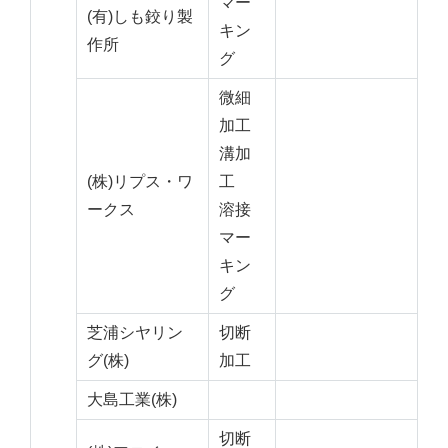
マー
(有)しも鉸り製
キン
作所
グ
微細
加工
溝加
(株)リプス・ワ
工
ークス
溶接
マー
キン
グ
芝浦シヤリン
切断
グ(株)
加工
大島工業(株)
切断