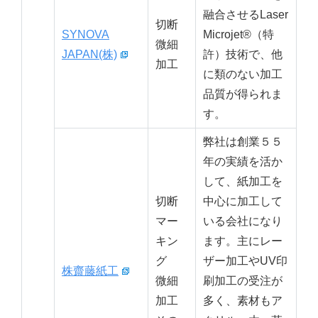
融合させるLaser
切断
SYNOVA
Microjet®（特
微細
JAPAN(株)
許）技術で、他
加工
に類のない加工
品質が得られま
す。
弊社は創業５５
年の実績を活か
して、紙加工を
切断
中心に加工して
マー
いる会社になり
キン
ます。主にレー
グ
ザー加工やUV印
株齋藤紙工
微細
刷加工の受注が
加工
多く、素材もア