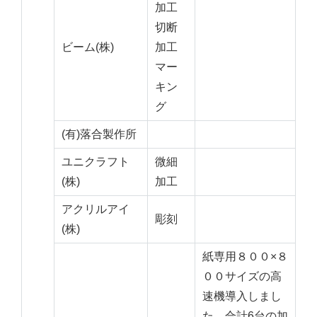
加工
切断
ビーム(株)
加工
マー
キン
グ
(有)落合製作所
ユニクラフト
微細
(株)
加工
アクリルアイ
彫刻
(株)
紙専用８００×８
００サイズの高
速機導入しまし
た。合計6台の加