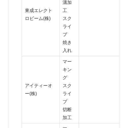
溝加
東成エレクト
工
ロビーム(株)
スク
ライ
ブ
焼き
入れ
マー
キン
グ
アイティーオ
スク
ー(株)
ライ
ブ
切断
加工