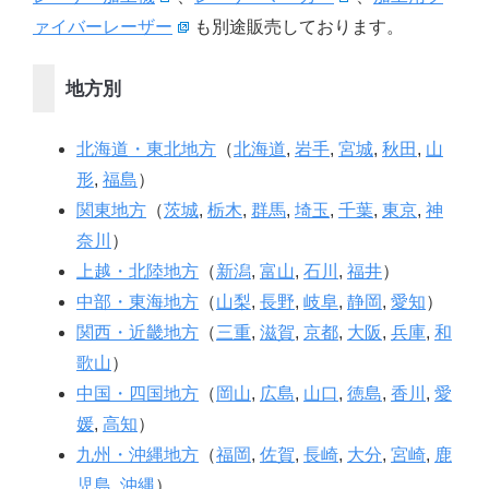
ァイバーレーザー
も別途販売しております。
地方別
北海道・東北地方
（
北海道
,
岩手
,
宮城
,
秋田
,
山
形
,
福島
）
関東地方
（
茨城
,
栃木
,
群馬
,
埼玉
,
千葉
,
東京
,
神
奈川
）
上越・北陸地方
（
新潟
,
富山
,
石川
,
福井
）
中部・東海地方
（
山梨
,
長野
,
岐阜
,
静岡
,
愛知
）
関西・近畿地方
（
三重
,
滋賀
,
京都
,
大阪
,
兵庫
,
和
歌山
）
中国・四国地方
（
岡山
,
広島
,
山口
,
徳島
,
香川
,
愛
媛
,
高知
）
九州・沖縄地方
（
福岡
,
佐賀
,
長崎
,
大分
,
宮崎
,
鹿
児島
,
沖縄
）