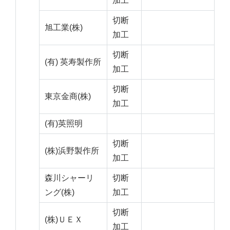
加工
切断
旭工業(株)
加工
切断
(有) 英寿製作所
加工
切断
東京金商(株)
加工
(有)英照明
切断
(株)浜野製作所
加工
森川シャーリ
切断
ング(株)
加工
切断
(株)ＵＥＸ
加工