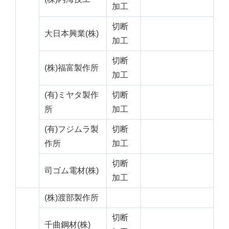
加工
切断
大日本興業(株)
加工
切断
(株)福富製作所
加工
(有)ミヤタ製作
切断
所
加工
(有)フジムラ製
切断
作所
加工
切断
司ゴム電材(株)
加工
(株)渡部製作所
切断
千曲鋼材(株)