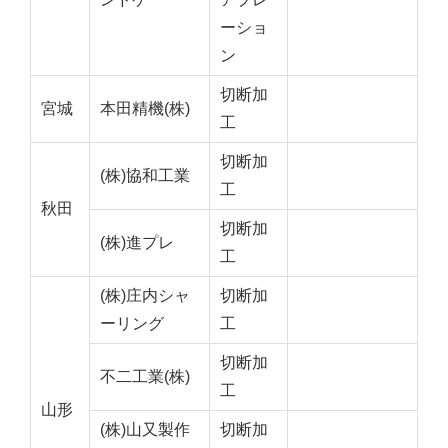
ーショ
ン
切断加
宮城
本田精機(株)
工
切断加
(株)協和工業
工
秋田
切断加
(株)進プレ
工
(株)庄内シャ
切断加
ーリング
工
切断加
不二工業(株)
工
山形
(株)山又製作
切断加