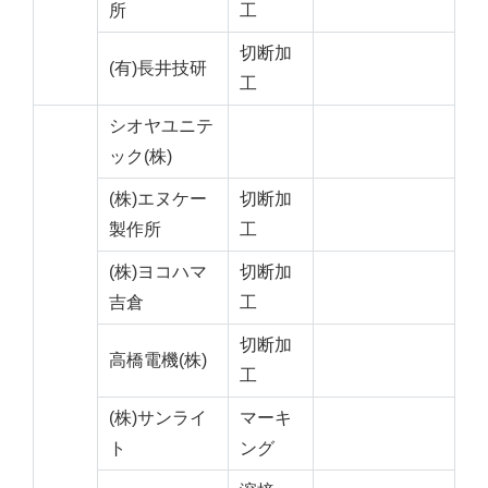
所
工
切断加
(有)長井技研
工
シオヤユニテ
ック(株)
(株)エヌケー
切断加
製作所
工
(株)ヨコハマ
切断加
吉倉
工
切断加
高橋電機(株)
工
(株)サンライ
マーキ
ト
ング