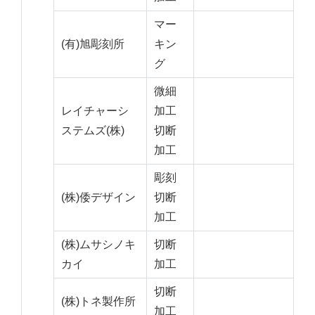
マー
(有)旭彫刻所
キン
グ
微細
レイチャーシ
加工
ステムズ(株)
切断
加工
彫刻
(株)倭デザイン
切断
加工
(株)ムサシノキ
切断
カイ
加工
切断
(株)トネ製作所
加工