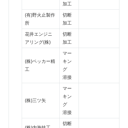
加工
(有)野火止製作
切断
所
加工
花井エンジニ
切断
アリング(株)
加工
マー
(株)ペッカー精
キン
工
グ
溶接
マー
キン
(株)三ツ矢
グ
溶接
切断
(株)内海技工