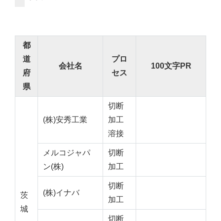
都
道
プロ
会社名
100文字PR
府
セス
県
切断
(株)安秀工業
加工
溶接
メルコジャパ
切断
ン(株)
加工
切断
(株)イナバ
茨
加工
城
切断