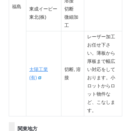
溶接
福島
東成イービー
切断
東北(株)
微細加
工
レーザー加工
お任せ下さ
い。薄板から
厚板まで幅広
太陽工業
切断, 溶
い対応をして
(有)
接
おります。小
ロットからロ
ット物件な
ど、こなしま
す。
関東地方