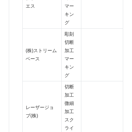
エス
マー
キン
グ
彫刻
切断
(株)ストリーム
加工
ベース
マー
キン
グ
切断
加工
微細
レーザージョ
加工
ブ(株)
スク
ライ