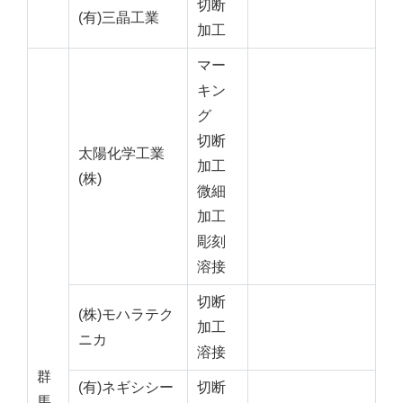
切断
(有)三晶工業
加工
マー
キン
グ
切断
太陽化学工業
加工
(株)
微細
加工
彫刻
溶接
切断
(株)モハラテク
加工
ニカ
溶接
群
(有)ネギシシー
切断
馬