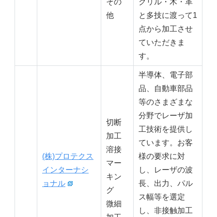
その
クリル・木・革
他
と多技に渡って1
点から加工させ
ていただきま
す。
半導体、電子部
品、自動車部品
等のさまざまな
分野でレーザ加
切断
工技術を提供し
加工
ています。お客
溶接
(株)プロテクス
様の要求に対
マー
インターナシ
し、レーザの波
キン
ョナル
長、出力、パル
グ
ス幅等を選定
微細
し、非接触加工