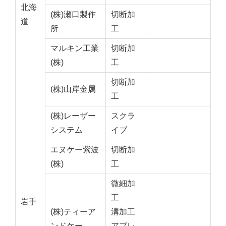
北海
(株)瀬口製作
切断加
道
所
工
マルキン工業
切断加
(株)
工
切断加
(株)山岸金属
工
(株)レーザー
スクラ
システム
イブ
エヌケー紫波
切断加
(株)
工
微細加
工
岩手
(株)ティーア
溝加工
ンドケー
アブレ