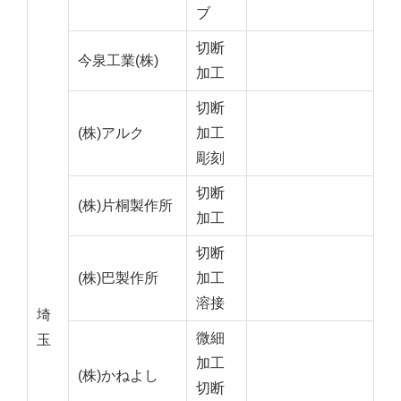
ブ
切断
今泉工業(株)
加工
切断
(株)アルク
加工
彫刻
切断
(株)片桐製作所
加工
切断
(株)巴製作所
加工
溶接
埼
微細
玉
加工
(株)かねよし
切断