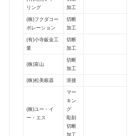
リング
加工
(株)フクダコー
切断
ポレーション
加工
(有)小寺鈑金工
切断
業
加工
切断
(株)富山
加工
(株)松美銀器
溶接
マー
キン
(株)ユー・イ
グ
ー・エス
彫刻
切断
加工