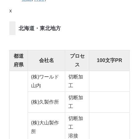
x
北海道・東北地方
都道
プロセ
会社名
100文字PR
府県
ス
(株)ワールド
切断加
山内
工
切断加
(株)久製作所
工
切断加
(株)大山製作
工
所
溶接