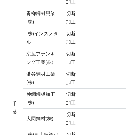
加工
青柳鋼材興業
切断
(株)
加工
(株)インスメタ
切断
ル
加工
京葉ブランキ
切断
ング工業(株)
加工
澁谷鋼材工業
切断
(株)
加工
神鋼鋼板加工
切断
(株)
加工
千
葉
切断
大同鋼材(株)
加工
(株)富士鉄鋼セ
切断