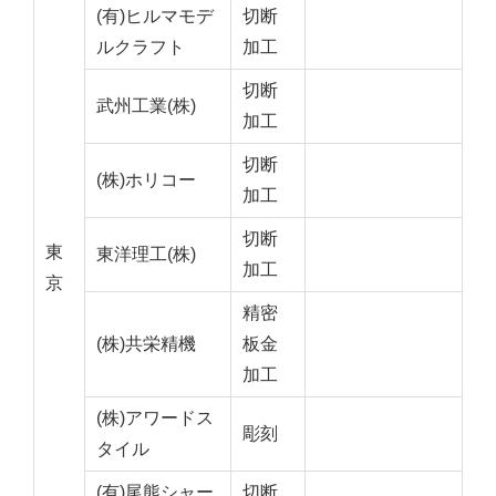
(有)ヒルマモデ
切断
ルクラフト
加工
切断
武州工業(株)
加工
切断
(株)ホリコー
加工
切断
東
東洋理工(株)
加工
京
精密
(株)共栄精機
板金
加工
(株)アワードス
彫刻
タイル
(有)尾熊シャー
切断