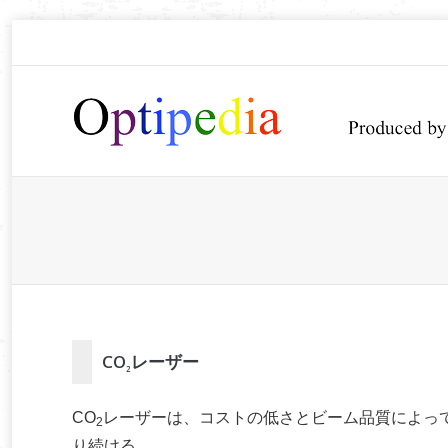
You are here:
CO
レーザー
2
CO
レーザーは、コストの低さとビーム品質によっ
2
り続ける。