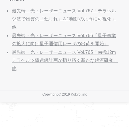
最先端・光・レーザーニュース Vol.767「テラヘル
ツ波で物質の「ねじれ」を“地図”のように可視化」
他
最先端・光・レーザーニュース Vol.766「量子事業
の拡大に向け量子通信用レーザの出荷を開始」
最先端・光・レーザーニュース Vol.765「南極12m
テラヘルツ望遠鏡計画が切り拓く新たな銀河研究」
他
Copyright © 2019 Kokyo, inc