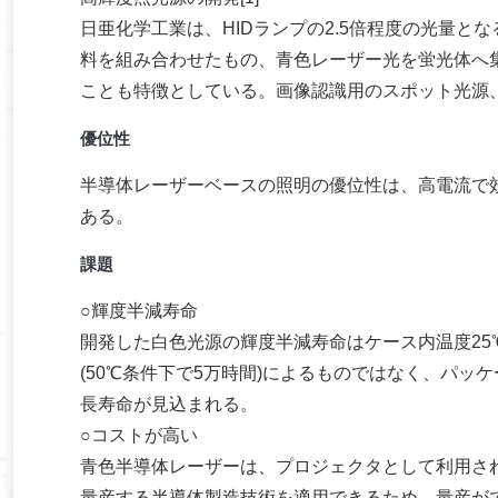
日亜化学工業は、HIDランプの2.5倍程度の光量とな
料を組み合わせたもの、青色レーザー光を蛍光体へ
ことも特徴としている。画像認識用のスポット光源
優位性
半導体レーザーベースの照明の優位性は、高電流で
ある。
課題
○輝度半減寿命
開発した白色光源の輝度半減寿命はケース内温度25
(50℃条件下で5万時間)によるものではなく、パ
長寿命が見込まれる。
○コストが高い
青色半導体レーザーは、プロジェクタとして利用さ
量産する半導体製造技術を適用できるため、量産が