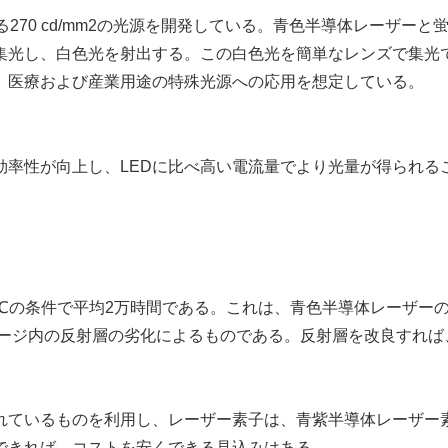
る270 cd/mm2の光源を開発している。青色半導体レーザーと
集光し、白色光を射出する。この白色光を簡単なレンズで集光
、医療および産業用途の特殊光源への応用を想定している。
効率性が向上し、LEDに比べ高い電流量でより光量が得られる
℃の条件で平均2万時間である。これは、青色半導体レーザー
ッケージ内の反射層の劣化によるものである。反射層を改良すれば
れているものを利用し、レーザー素子は、青紫半導体レーザー
できれば、コストを安くできる見込みはある。