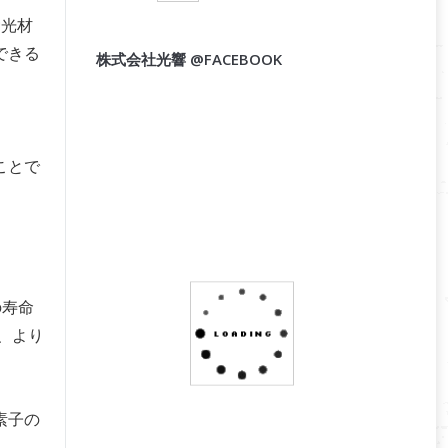
蛍光材
できる
株式会社光響 @FACEBOOK
ことで
の寿命
、より
素子の