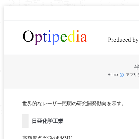
You are here:
Home
アプリ
世界的なレーザー照明の研究開発動向を示す。
日亜化学工業
高輝度点光源の開発[1]