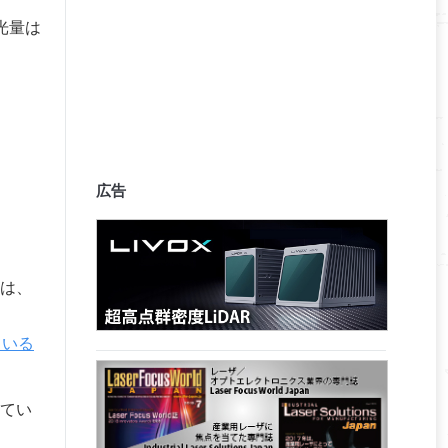
、光量は
広告
は、
ている
てい