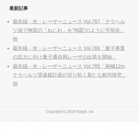
最新記事
最先端・光・レーザーニュース Vol.767「テラヘル
ツ波で物質の「ねじれ」を“地図”のように可視化」
他
最先端・光・レーザーニュース Vol.766「量子事業
の拡大に向け量子通信用レーザの出荷を開始」
最先端・光・レーザーニュース Vol.765「南極12m
テラヘルツ望遠鏡計画が切り拓く新たな銀河研究」
他
Copyright © 2019 Kokyo, inc