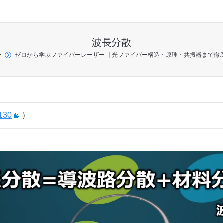
波長分散
ー
ゼロから学ぶファイバーレーザー ｜光ファイバー構造・原理・共振器まで徹
130
）