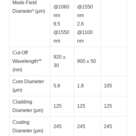
Mode Field
@1060
@1550
Diameter* (μm)
nm
nm
9.5
2.6
@1550
@1100
nm
nm
Cut-Off
920 ±
Wavelength**
900 ± 50
30
(nm)
Core Diameter
5.8
1.8
105
(μm)
Cladding
125
125
125
Diameter (μm)
Coating
245
245
245
Diameter (μm)