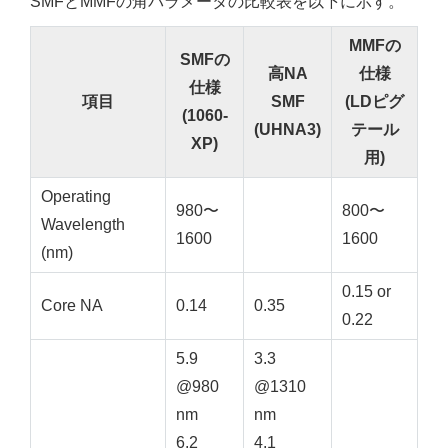
SMFとMMFの角パラメータの比較表を以下に示す。
MMFの
SMFの
高NA
仕様
仕様
項目
SMF
(LDピグ
(1060-
(UHNA3)
テール
XP)
用)
Operating
980〜
800〜
Wavelength
1600
1600
(nm)
0.15 or
Core NA
0.14
0.35
0.22
5.9
3.3
@980
@1310
nm
nm
6.2
4.1