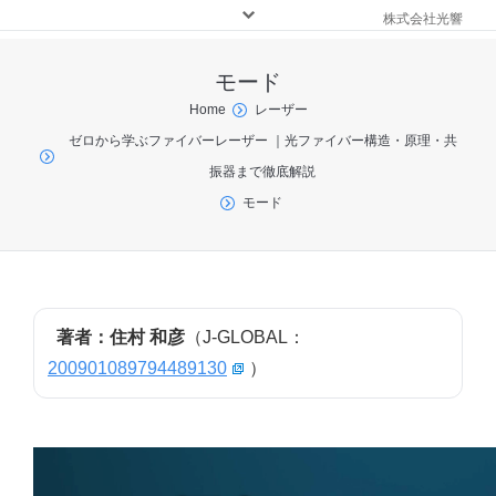
株式会社光響
モード
You are here:
Home
レーザー
ゼロから学ぶファイバーレーザー ｜光ファイバー構造・原理・共
振器まで徹底解説
モード
著者：住村 和彦
（J-GLOBAL：
200901089794489130
）