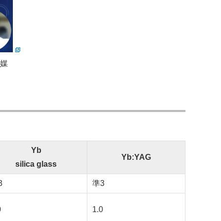
得媒
Yb
Yb:YAG
silica glass
3
準3
0
1.0