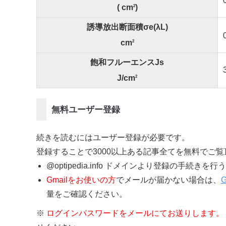
( cm
)
2
誘導放出断面積σe(λL)
cm
2
飽和フルーエンスJs
J/cm
2
無料ユーザー登録
続きを読むにはユーザー登録が必要です。
登録することで3000以上ある記事全てを無料でご
@optipedia.info ドメインより登録の手続
Gmailをお使いの方
でメールが届かない場合は、
量をご確認ください。
※
ログインパスワードをメールにてお送りします。