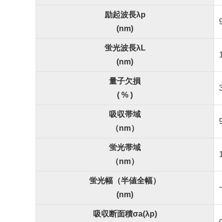
励起波長λp
(nm)
蛍光波長λL
(nm)
量子欠損
( % )
吸収帯域
（nm）
蛍光帯域
（nm）
蛍光幅（半値全幅）
(nm)
吸収断面積σa(λp)