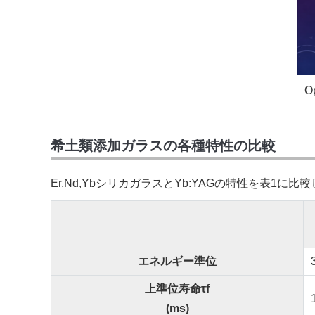
O
希土類添加ガラスの各種特性の比較
Er,Nd,YbシリカガラスとYb:YAGの特性を表1に比
エネルギー準位
上準位寿命τf
(ms)