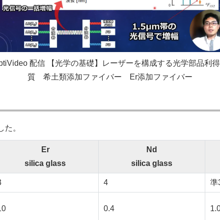
ptiVideo 配信 【光学の基礎】レーザーを構成する光学部品利
質 希土類添加ファイバー Er添加ファイバー
較した。
Er
Nd
silica glass
silica glass
3
4
準
10
0.4
1.